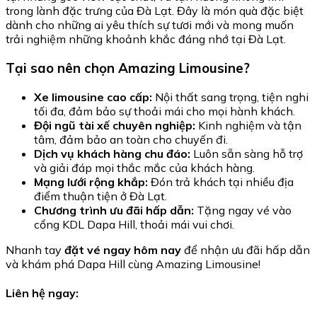
trong lành đặc trưng của Đà Lạt. Đây là món quà đặc biệt
dành cho những ai yêu thích sự tươi mới và mong muốn
trải nghiệm những khoảnh khắc đáng nhớ tại Đà Lạt.
Tại sao nên chọn Amazing Limousine?
Xe limousine cao cấp:
Nội thất sang trọng, tiện nghi
tối đa, đảm bảo sự thoải mái cho mọi hành khách.
Đội ngũ tài xế chuyên nghiệp:
Kinh nghiệm và tận
tâm, đảm bảo an toàn cho chuyến đi.
Dịch vụ khách hàng chu đáo:
Luôn sẵn sàng hỗ trợ
và giải đáp mọi thắc mắc của khách hàng.
Mạng lưới rộng khắp:
Đón trả khách tại nhiều địa
điểm thuận tiện ở Đà Lạt.
Chương trình ưu đãi hấp dẫn:
Tặng ngay vé vào
cổng KDL Dapa Hill, thoải mái vui chơi.
Nhanh tay
đặt vé ngay hôm nay
để nhận ưu đãi hấp dẫn
và khám phá Dapa Hill cùng Amazing Limousine!
Liên hệ ngay: