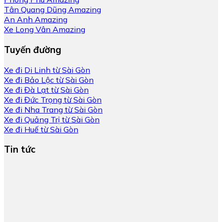
Tân Quang Dũng Amazing
An Anh Amazing
Xe Long Vân Amazing
Tuyến đường
Xe đi Di Linh từ Sài Gòn
Xe đi Bảo Lộc từ Sài Gòn
Xe đi Đà Lạt từ Sài Gòn
Xe đi Đức Trọng từ Sài Gòn
Xe đi Nha Trang từ Sài Gòn
Xe đi Quảng Trị từ Sài Gòn
Xe đi Huế từ Sài Gòn
Tin tức