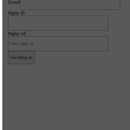
Email
Ngày đi
Ngày về