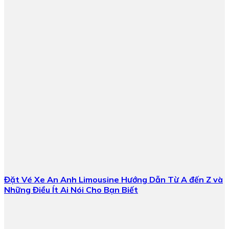
Đặt Vé Xe An Anh Limousine Hướng Dẫn Từ A đến Z và
Những Điều Ít Ai Nói Cho Bạn Biết