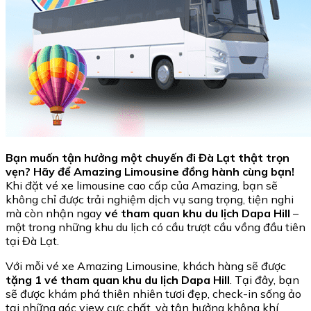
Bạn muốn tận hưởng một chuyến đi Đà Lạt thật trọn
vẹn? Hãy để Amazing Limousine đồng hành cùng bạn!
Khi đặt vé xe limousine cao cấp của Amazing, bạn sẽ
không chỉ được trải nghiệm dịch vụ sang trọng, tiện nghi
mà còn nhận ngay
vé tham quan khu du lịch Dapa Hill
–
một trong những khu du lịch có cầu trượt cầu vồng đầu tiên
tại Đà Lạt.
Với mỗi vé xe Amazing Limousine, khách hàng sẽ được
tặng 1 vé tham quan khu du lịch Dapa Hill
. Tại đây, bạn
sẽ được khám phá thiên nhiên tươi đẹp, check-in sống ảo
tại những góc view cực chất, và tận hưởng không khí