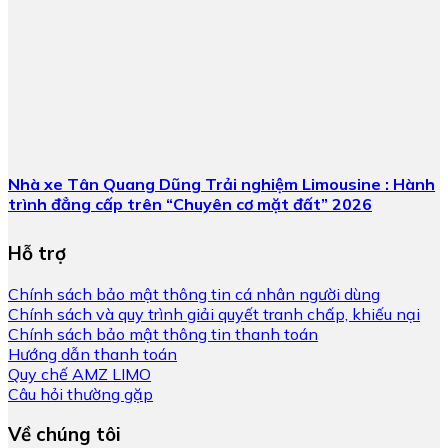
Nhà xe Tân Quang Dũng Trải nghiệm Limousine : Hành
trình đẳng cấp trên “Chuyên cơ mặt đất” 2026
Hỗ trợ
Chính sách bảo mật thông tin cá nhân người dùng
Chính sách và quy trình giải quyết tranh chấp, khiếu nại
Chính sách bảo mật thông tin thanh toán
Hướng dẫn thanh toán
Quy chế AMZ LIMO
Câu hỏi thường gặp
Về chúng tôi