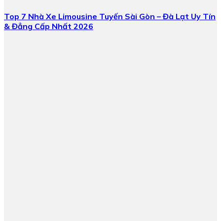
Top 7 Nhà Xe Limousine Tuyến Sài Gòn – Đà Lạt Uy Tín
& Đẳng Cấp Nhất 2026