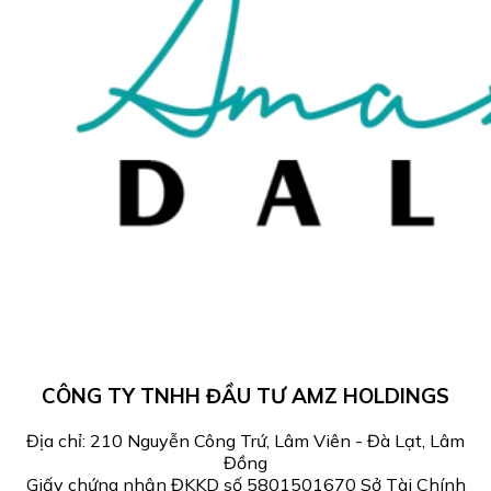
CÔNG TY TNHH ĐẦU TƯ AMZ HOLDINGS
Địa chỉ: 210 Nguyễn Công Trứ, Lâm Viên - Đà Lạt, Lâm
Đồng
Giấy chứng nhận ĐKKD số 5801501670 Sở Tài Chính