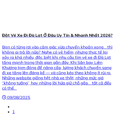
Đặt Vé Xe Đi Đà Lạt Ở Đâu Uy Tín & Nhanh Nhất 2026?
Bạn có từng rơi vào cảm giác vừa chuyển khoản xong… thì
không ai trả lời nữa? Nghe có vẻ hiếm, nhưng thực tế lại
xảy ra khá nhiều, đặc biệt khi nhu cầu tìm vé xe đi Đà Lạt
tăng mạnh trong thời gian gần đây. Khi Sân bay Liên
Khương tạm đóng để nâng cấp, lượng khách chuyển sang
đi xe tăng lên đáng kể — và cũng kéo theo không ít rủi ro.
Những website giống hệt nhà xe thật, những mức giá
“không tưởng”, hay những lời hứa giữ chỗ gấp… tất cả đều
có thể…
09/08/2025
1