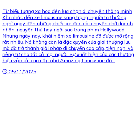
Từ biểu tượng xa hoa đến lựa chọn di chuyển thông minh
Khi nhắc đến xe limousine sang trọng, người ta thường
nghĩ ngay đến những chiếc xe đen dài chuyên chở doanh
nhân, nguyên thủ hay ngôi sao trong phim Hollywood.
Nhưng ngày nay, khái niệm xe limousine đã được mở rộng
rất nhiều. Nó không còn là đặc quyền của giới thượng lưu,
mà đã trở thành giải pháp di chuyển cao cấp, tiện nghi và
riêng tư cho tất cả mọi người. Sự xuất hiện của các thương
hiệu vận tải cao cấp như Amazing Limousine đã…
05/11/2025