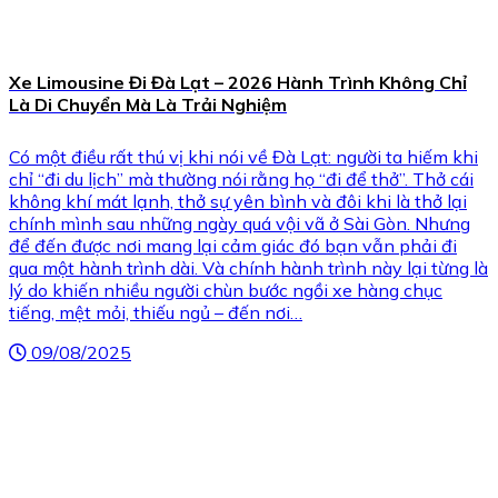
Xe Limousine Đi Đà Lạt – 2026 Hành Trình Không Chỉ
Là Di Chuyển Mà Là Trải Nghiệm
Có một điều rất thú vị khi nói về Đà Lạt: người ta hiếm khi
chỉ “đi du lịch” mà thường nói rằng họ “đi để thở”. Thở cái
không khí mát lạnh, thở sự yên bình và đôi khi là thở lại
chính mình sau những ngày quá vội vã ở Sài Gòn. Nhưng
để đến được nơi mang lại cảm giác đó bạn vẫn phải đi
qua một hành trình dài. Và chính hành trình này lại từng là
lý do khiến nhiều người chùn bước ngồi xe hàng chục
tiếng, mệt mỏi, thiếu ngủ – đến nơi…
09/08/2025