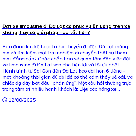
Đặt xe limousine đi Đà Lạt có phục vụ ăn uống trên xe
không, hay có giải pháp nào tốt hơn?
Bạn đang lên kế hoạch cho chuyến đi đến Đà Lạt mộng
mơ và tìm kiếm một trải nghiệm di chuyển thật sự thoải
mái, đẳng cấp? Chắc chắn bạn sẽ quan tâm đến việc đặt
xe limousine đi Đà Lạt sao cho tiện lợi và tối ưu nhất.
Hành trình từ Sài Gòn đến Đà Lạt kéo dài hơn 6 tiếng –
một khoảng thời gian đủ dài để cơ thể cảm thấy uể oải, và
chiếc dạ dày bắt đầu “phản ứng”. Một câu hỏi thường trực
trong tâm trí nhiều hành khách là: Liệu các hãng xe…
12/08/2025