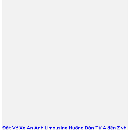
Đặt Vé Xe An Anh Limousine Hướng Dẫn Từ A đến Z và