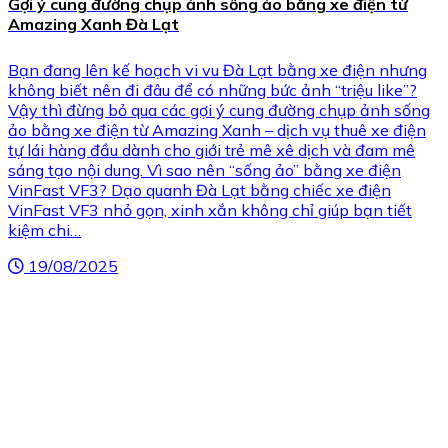
Gợi ý cung đường chụp ảnh sống ảo bằng xe điện từ
Amazing Xanh Đà Lạt
Bạn đang lên kế hoạch vi vu Đà Lạt bằng xe điện nhưng
không biết nên đi đâu để có những bức ảnh “triệu like”?
Vậy thì đừng bỏ qua các gợi ý cung đường chụp ảnh sống
ảo bằng xe điện từ Amazing Xanh – dịch vụ thuê xe điện
tự lái hàng đầu dành cho giới trẻ mê xê dịch và đam mê
sáng tạo nội dung. Vì sao nên “sống ảo” bằng xe điện
VinFast VF3? Dạo quanh Đà Lạt bằng chiếc xe điện
VinFast VF3 nhỏ gọn, xinh xắn không chỉ giúp bạn tiết
kiệm chi…
19/08/2025