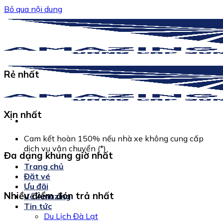
Bỏ qua nội dung
Rẻ nhất
Xịn nhất
Cam kết hoàn 150% nếu nhà xe không cung cấp
dịch vụ vận chuyển (*)
Đa dạng khung giờ nhất
Trang chủ
Đặt vé
Ưu đãi
Nhiều điểm đón trả nhất
Về Amazing
Tin tức
Du Lịch Đà Lạt