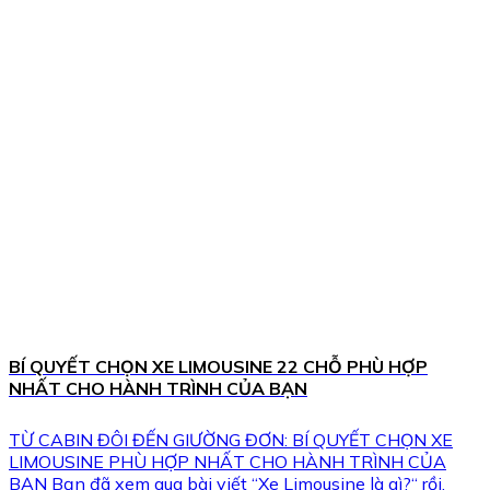
BÍ QUYẾT CHỌN XE LIMOUSINE 22 CHỖ PHÙ HỢP
NHẤT CHO HÀNH TRÌNH CỦA BẠN
TỪ CABIN ĐÔI ĐẾN GIƯỜNG ĐƠN: BÍ QUYẾT CHỌN XE
LIMOUSINE PHÙ HỢP NHẤT CHO HÀNH TRÌNH CỦA
BẠN Bạn đã xem qua bài viết “Xe Limousine là gì?“ rồi,