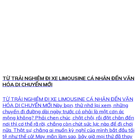
TỪ TRẢI NGHIỆM ĐI XE LIMOUSINE CÁ NHÂN ĐẾN VĂN
HÓA DI CHUYỂN MỚI
TỪ TRẢI NGHIỆM ĐI XE LIMOUSINE CÁ NHÂN ĐẾN VĂN
HÓA DI CHUYỂN MỚI Này bạn, thử nhớ lại xem, những
chuyến đi đường dài ngày trước có phải là một cơn ác
mộng không? Phải chen chúc, chật chội, rồi đặt chân đến
nơi thì cơ thể rã rời, chẳng còn chút sức lực nào để đi chơi
nữa. Thật sự, chẳng ai muốn kỳ nghỉ của mình bắt đầu tồi
tệ như thế cả! May mắn làm sao, bây giờ mọi thứ đã thay