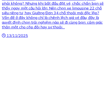
phải không?. Nhưng khi bắt đầu đặt vé, chắc chắn bạn sẽ
thấy ngay một câu hỏi lớn: Nên chọn xe limousine 22 chỗ
siêu riêng tư, hay Giường Đơn 34 chỗ thoải mái độc lập?
Vấn đề ở đây không chỉ là chênh lệch giá vé đâu; đây là
quyết định chọn trải nghiệm nào sẽ đi cùng bạn: cảm giác
thân mật cho cặp đôi hay sự thoải…
13/11/2025