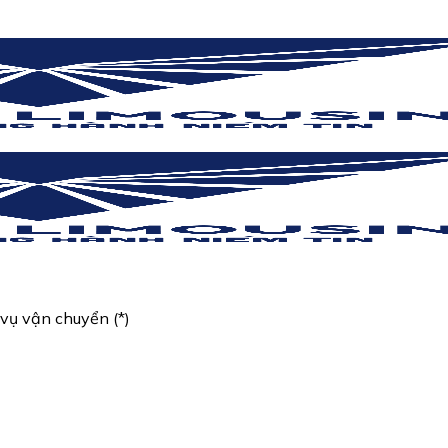
vụ vận chuyển (*)