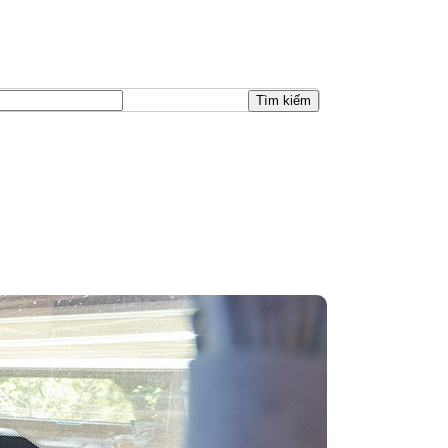
Tìm kiếm