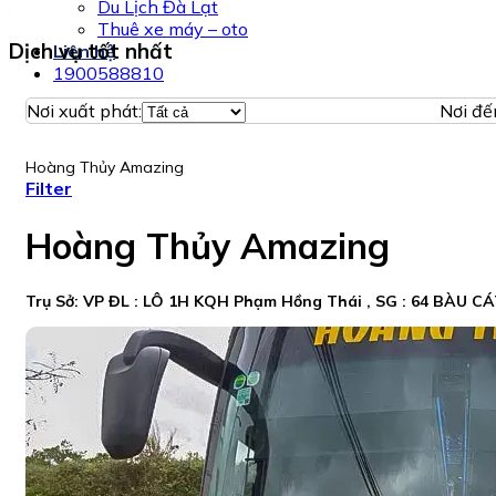
Du Lịch Đà Lạt
Thuê xe máy – oto
Dịch vụ tốt nhất
Liên hệ
1900588810
Nơi xuất phát:
Nơi đế
Hoàng Thủy Amazing
Filter
Hoàng Thủy Amazing
Trụ Sở: VP ĐL : LÔ 1H KQH Phạm Hồng Thái , SG : 64 BÀU 