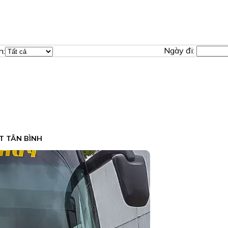
Ngày đi:
n:
CÁT TÂN BÌNH