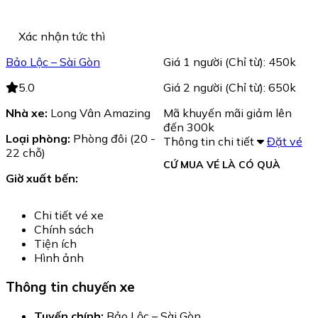
Xác nhận tức thì
Bảo Lộc – Sài Gòn
Giá 1 người (Chỉ từ): 450k
5.0
Giá 2 người (Chỉ từ): 650k
Nhà xe:
Long Vân Amazing
Mã khuyến mãi giảm lên
đến 300k
Loại phòng:
Phòng đôi (20 -
Thông tin chi tiết
Đặt vé
22 chỗ)
CỨ MUA VÉ LÀ CÓ QUÀ
Giờ xuất bến:
Chi tiết vé xe
Chính sách
Tiện ích
Hình ảnh
Thông tin chuyến xe
Tuyến chính:
Bảo Lộc – Sài Gòn