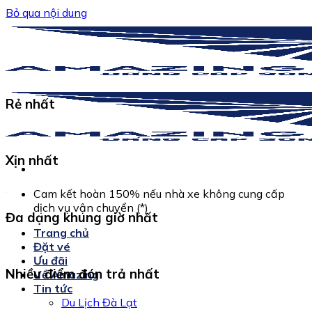
Bỏ qua nội dung
Rẻ nhất
Xịn nhất
Cam kết hoàn 150% nếu nhà xe không cung cấp
dịch vụ vận chuyển (*)
Đa dạng khung giờ nhất
Trang chủ
Đặt vé
Ưu đãi
Nhiều điểm đón trả nhất
Về Amazing
Tin tức
Du Lịch Đà Lạt