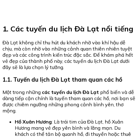
1. Các tuyến du lịch Đà Lạt nổi tiếng
Đà Lạt không chỉ thu hút du khách nhờ vào khí hậu dễ
chịu, mà còn nhờ vào những cảnh quan thiên nhiên tuyệt
đẹp và các công trình kiến trúc đặc sắc. Để khám phá hết
vẻ đẹp của thành phố này, các tuyến du lịch Đà Lạt dưới
đây sẽ là lựa chọn lý tưởng.
1.1. Tuyến du lịch Đà Lạt tham quan các hồ
Một trong những
các tuyến du lịch Đà Lạt
phổ biến và dễ
dàng tiếp cận chính là tuyến tham quan các hồ, nơi bạn sẽ
được chiêm ngưỡng những phong cảnh bình yên, thơ
mộng.
Hồ Xuân Hương
: Là trái tim của Đà Lạt, hồ Xuân
Hương mang vẻ đẹp yên bình và lãng mạn. Du
khách có thể tản bộ quanh hồ, đi thuyền hoặc thuê