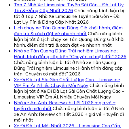
Top 7 Nhà Xe Limousine Tuyến Sài Gòn – Đà Lạt Uy
Tín & Đẳng Cấp Nhất 2026
Chức năng bình luận bị
tắt
ở Top 7 Nhà Xe Limousine Tuyến Sài Gòn – Đà
Lạt Uy Tín & Đẳng Cấp Nhất 2026
Lịch chạy xe Tân Quang Dũng: Giờ khởi hành, điểm
đón trả & cách đặt vé nhanh nhất
Chức năng bình
luận bị tắt
ở Lịch chạy xe Tân Quang Dũng: Giờ khởi
hành, điểm đón trả & cách đặt vé nhanh nhất
Nhà xe Tân Quang Dũng Trải nghiệm Limousine :
Hành trình đẳng cấp trên “Chuyên cơ mặt đất” 2026
Chức năng bình luận bị tắt
ở Nhà xe Tân Quang
Dũng Trải nghiệm Limousine : Hành trình đẳng cấp
trên “Chuyên cơ mặt đất” 2026
Xe Đi Đà Lạt Sài Gòn Chất Lượng Cao – Limousine
VIP Êm Ái, Nhiều Chuyến Mỗi Ngày
Chức năng bình
luận bị tắt
ở Xe Đi Đà Lạt Sài Gòn Chất Lượng Cao –
Limousine VIP Êm Ái, Nhiều Chuyến Mỗi Ngày
Nhà xe An Anh: Review chi tiết 2026 + giá vé +
tuyến đi mới nhất
Chức năng bình luận bị tắt
ở Nhà
xe An Anh: Review chi tiết 2026 + giá vé + tuyến đi
mới nhất
Xe Đi Đà Lạt Mới Nhất 2026 – Limousine Cao Cấp,