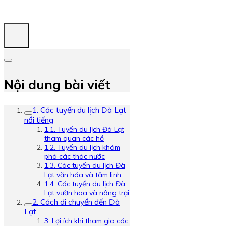
Nội dung bài viết
1. Các tuyến du lịch Đà Lạt
nổi tiếng
1.1. Tuyến du lịch Đà Lạt
tham quan các hồ
1.2. Tuyến du lịch khám
phá các thác nước
1.3. Các tuyến du lịch Đà
Lạt văn hóa và tâm linh
1.4. Các tuyến du lịch Đà
Lạt vườn hoa và nông trại
2. Cách di chuyển đến Đà
Lạt
3. Lợi ích khi tham gia các