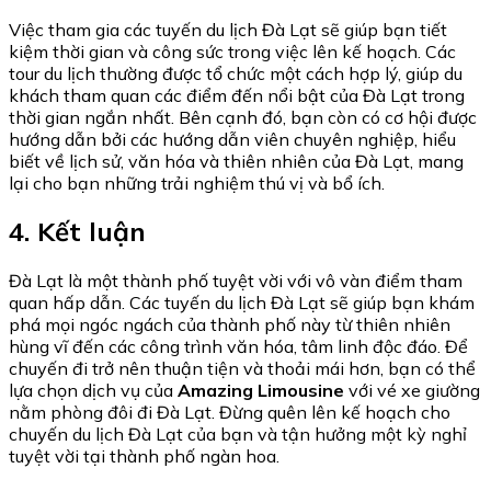
Việc tham gia các tuyến du lịch Đà Lạt sẽ giúp bạn tiết
kiệm thời gian và công sức trong việc lên kế hoạch. Các
tour du lịch thường được tổ chức một cách hợp lý, giúp du
khách tham quan các điểm đến nổi bật của Đà Lạt trong
thời gian ngắn nhất. Bên cạnh đó, bạn còn có cơ hội được
hướng dẫn bởi các hướng dẫn viên chuyên nghiệp, hiểu
biết về lịch sử, văn hóa và thiên nhiên của Đà Lạt, mang
lại cho bạn những trải nghiệm thú vị và bổ ích.
4. Kết luận
Đà Lạt là một thành phố tuyệt vời với vô vàn điểm tham
quan hấp dẫn. Các tuyến du lịch Đà Lạt sẽ giúp bạn khám
phá mọi ngóc ngách của thành phố này từ thiên nhiên
hùng vĩ đến các công trình văn hóa, tâm linh độc đáo. Để
chuyến đi trở nên thuận tiện và thoải mái hơn, bạn có thể
lựa chọn dịch vụ của
Amazing Limousine
với vé xe giường
nằm phòng đôi đi Đà Lạt. Đừng quên lên kế hoạch cho
chuyến du lịch Đà Lạt của bạn và tận hưởng một kỳ nghỉ
tuyệt vời tại thành phố ngàn hoa.