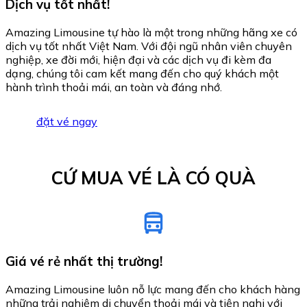
Dịch vụ tốt nhất!
Amazing Limousine tự hào là một trong những hãng xe có
dịch vụ tốt nhất Việt Nam. Với đội ngũ nhân viên chuyên
nghiệp, xe đời mới, hiện đại và các dịch vụ đi kèm đa
dạng, chúng tôi cam kết mang đến cho quý khách một
hành trình thoải mái, an toàn và đáng nhớ.
đặt vé ngay
CỨ MUA VÉ LÀ CÓ QUÀ
Giá vé rẻ nhất thị trường!
Amazing Limousine luôn nỗ lực mang đến cho khách hàng
những trải nghiệm di chuyển thoải mái và tiện nghi với