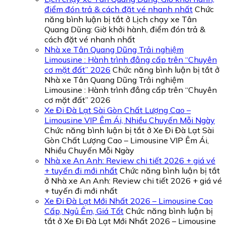
điểm đón trả & cách đặt vé nhanh nhất
Chức
năng bình luận bị tắt
ở Lịch chạy xe Tân
Quang Dũng: Giờ khởi hành, điểm đón trả &
cách đặt vé nhanh nhất
Nhà xe Tân Quang Dũng Trải nghiệm
Limousine : Hành trình đẳng cấp trên “Chuyên
cơ mặt đất” 2026
Chức năng bình luận bị tắt
ở
Nhà xe Tân Quang Dũng Trải nghiệm
Limousine : Hành trình đẳng cấp trên “Chuyên
cơ mặt đất” 2026
Xe Đi Đà Lạt Sài Gòn Chất Lượng Cao –
Limousine VIP Êm Ái, Nhiều Chuyến Mỗi Ngày
Chức năng bình luận bị tắt
ở Xe Đi Đà Lạt Sài
Gòn Chất Lượng Cao – Limousine VIP Êm Ái,
Nhiều Chuyến Mỗi Ngày
Nhà xe An Anh: Review chi tiết 2026 + giá vé
+ tuyến đi mới nhất
Chức năng bình luận bị tắt
ở Nhà xe An Anh: Review chi tiết 2026 + giá vé
+ tuyến đi mới nhất
Xe Đi Đà Lạt Mới Nhất 2026 – Limousine Cao
Cấp, Ngủ Êm, Giá Tốt
Chức năng bình luận bị
tắt
ở Xe Đi Đà Lạt Mới Nhất 2026 – Limousine