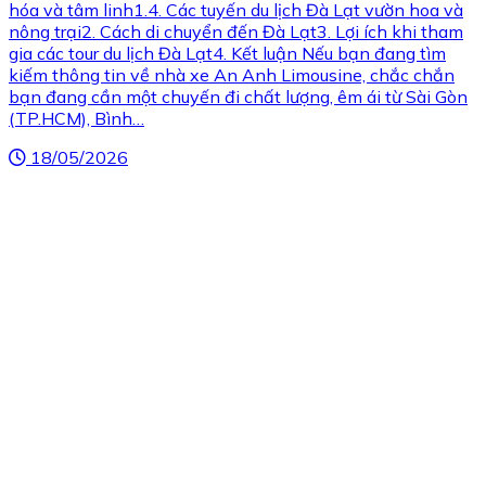
hóa và tâm linh1.4. Các tuyến du lịch Đà Lạt vườn hoa và
nông trại2. Cách di chuyển đến Đà Lạt3. Lợi ích khi tham
gia các tour du lịch Đà Lạt4. Kết luận Nếu bạn đang tìm
kiếm thông tin về nhà xe An Anh Limousine, chắc chắn
bạn đang cần một chuyến đi chất lượng, êm ái từ Sài Gòn
(TP.HCM), Bình…
18/05/2026