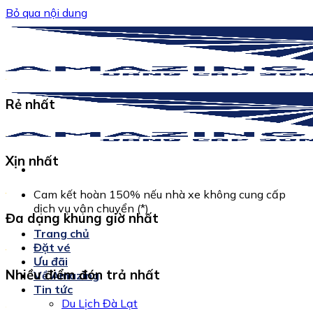
Bỏ qua nội dung
Rẻ nhất
Xịn nhất
Cam kết hoàn 150% nếu nhà xe không cung cấp
dịch vụ vận chuyển (*)
Đa dạng khung giờ nhất
Trang chủ
Đặt vé
Ưu đãi
Nhiều điểm đón trả nhất
Về Amazing
Tin tức
Du Lịch Đà Lạt