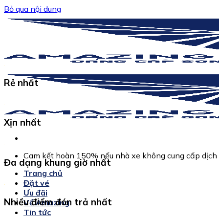
Bỏ qua nội dung
Rẻ nhất
Xịn nhất
Cam kết hoàn 150% nếu nhà xe không cung cấp dịch 
Đa dạng khung giờ nhất
Trang chủ
Đặt vé
Ưu đãi
Nhiều điểm đón trả nhất
Về Amazing
Tin tức