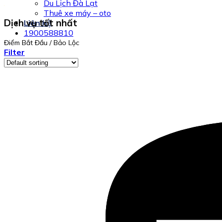
Du Lịch Đà Lạt
Thuê xe máy – oto
Dịch vụ tốt nhất
Liên hệ
1900588810
Điểm Bắt Đầu
/
Bảo Lộc
Filter