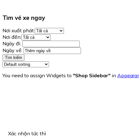
Tìm vé xe ngay
Nơi xuất phát:
Nơi đến:
Ngày đi:
Ngày về:
Tìm kiếm
You need to assign Widgets to
"Shop Sidebar"
in
Appearan
Xác nhận tức thì