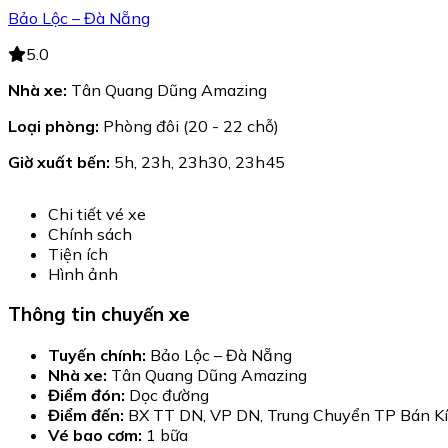
Bảo Lộc – Đà Nẵng
5.0
Nhà xe:
Tân Quang Dũng Amazing
Loại phòng:
Phòng đôi (20 - 22 chỗ)
Giờ xuất bến:
5h, 23h, 23h30, 23h45
Chi tiết vé xe
Chính sách
Tiện ích
Hình ảnh
Thông tin chuyến xe
Tuyến chính:
Bảo Lộc – Đà Nẵng
Nhà xe:
Tân Quang Dũng Amazing
Điểm đón:
Dọc đường
Điểm đến:
BX TT DN, VP DN, Trung Chuyển TP Bán K
Vé bao cơm:
1 bữa