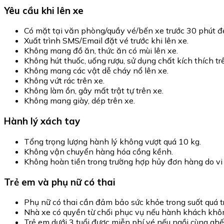
Yêu cầu khi lên xe
Có mặt tại văn phòng/quầy vé/bến xe trước 30 phút để
Xuất trình SMS/Email đặt vé trước khi lên xe.
Không mang đồ ăn, thức ăn có mùi lên xe.
Không hút thuốc, uống rượu, sử dụng chất kích thích tr
Không mang các vật dễ cháy nổ lên xe.
Không vứt rác trên xe.
Không làm ồn, gây mất trật tự trên xe.
Không mang giày, dép trên xe.
Hành lý xách tay
Tổng trọng lượng hành lý không vượt quá 10 kg.
Không vận chuyển hàng hóa cồng kềnh.
Không hoàn tiền trong trường hợp hủy đơn hàng do vi
Trẻ em và phụ nữ có thai
Phụ nữ có thai cần đảm bảo sức khỏe trong suốt quá tr
Nhà xe có quyền từ chối phục vụ nếu hành khách không
Trẻ em dưới 3 tuổi được miễn phí vé nếu ngồi cùng ghế