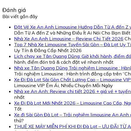
Đánh giá
Bài viết gần đây
Đặt Vé Xe An Anh Limousine Hướng Dẫn Từ A đến Z và
Dẫn Từ A đến Z và Những Điều Ít Ai Nói Cho Bạn Biết
Nhà Xe An Anh Limousine – Review Chi Tiết 2026
Ch
Top 7 Nhà Xe Limousine Tuyến Sài Gòn – Đà Lạt Uy 
Uy Tín & Đẳng Cấp Nhất 2026
Lịch chạy xe Tân Quang Dũng: Giờ khởi hành, điểm đó
hành, điểm đón trả & cách đặt vé nhanh nhất
Nhà xe Tân Quang Dũng Trải nghiệm Limousine : Hành
Trải nghiệm Limousine : Hành trình đẳng cấp trên “C
Xe Đi Đà Lạt Sài Gòn Chất Lượng Cao – Limousine VI
Limousine VIP Êm Ái, Nhiều Chuyến Mỗi Ngày
Nhà xe An Anh: Review chi tiết 2026 + giá vé + tuyến
nhất
Xe Đi Đà Lạt Mới Nhất 2026 – Limousine Cao Cấp, Ng
Tốt
Xe đi Sài Gòn Đà Lạt – Trải nghiệm limousine An Anh
thử?
THUÊ XE MÁY MIỄN PHÍ KHI ĐI Đà Lạt – ƯU ĐÃI TỪ A