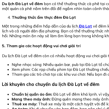
Du lịch Đà Lạt về đêm
bạn có thể thưởng thức cà phê tại c
một quán cà phê nằm trên đồi để ngắm nhìn toàn cảnh thà
Thưởng thức ẩm thực đêm Đà Lạt
Một trong những điểm hấp dẫn của du lịch
Đà Lạt
về đêm là
lịch và cả người dân địa phương. Bạn có thể thưởng thức 
hổi. Những món ăn này sẽ làm ấm lòng bạn trong không khí
5. Tham gia các hoạt động vui chơi giải trí
Du lịch Đà Lạt về đêm còn có nhiều hoạt động vui chơi giải
Nghe nhạc sóng: Nhiều quán bar, pub tại Đà Lạt tổ chứ
Xem phim: Các rạp chiếu phim tại Đà Lạt thường chiế
Tham gia các trò chơi tại các khu vui chơi: Nếu bạn đi
Lời khuyên cho chuyến du lịch Đà Lạt về đêm
Chuẩn bị quần áo ấm:
Đà Lạt về đêm khá lạnh, vì vậ
Mang theo máy ảnh:
Đừng quên mang theo máy ảnh đ
Thuê xe máy:
Thuê xe máy là một cách tuyệt vời để 
An toàn:
Khi di chuyển vào ban đêm, bạn nên chú ý đế