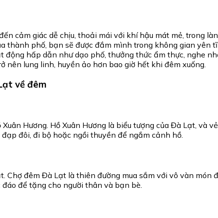
n cảm giác dễ chịu, thoải mái với khí hậu mát mẻ, trong làn
ủa thành phố, bạn sẽ được đắm mình trong không gian yên tĩ
t động hấp dẫn như dạo phố, thưởng thức ẩm thực, nghe nh
 nên lung linh, huyền ảo hơn bao giờ hết khi đêm xuống.
 Lạt về đêm
Xuân Hương. Hồ Xuân Hương là biểu tượng của Đà Lạt, và vẻ 
 đạp đôi, đi bộ hoặc ngồi thuyền để ngắm cảnh hồ.
. Chợ đêm Đà Lạt là thiên đường mua sắm với vô vàn món đ
 đáo để tặng cho người thân và bạn bè.