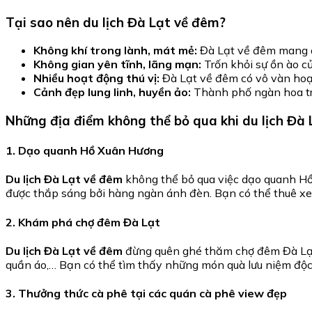
Tại sao nên du lịch Đà Lạt về đêm?
Không khí trong lành, mát mẻ:
Đà Lạt về đêm mang đế
Không gian yên tĩnh, lãng mạn:
Trốn khỏi sự ồn ào c
Nhiều hoạt động thú vị:
Đà Lạt về đêm có vô vàn hoạ
Cảnh đẹp lung linh, huyền ảo:
Thành phố ngàn hoa trở
Những địa điểm không thể bỏ qua khi du lịch Đà
1. Dạo quanh Hồ Xuân Hương
Du lịch Đà Lạt về đêm
không thể bỏ qua việc dạo quanh Hồ 
được thắp sáng bởi hàng ngàn ánh đèn. Bạn có thể thuê xe
2. Khám phá chợ đêm Đà Lạt
Du lịch Đà Lạt về đêm
đừng quên ghé thăm chợ đêm Đà Lạt
quần áo,… Bạn có thể tìm thấy những món quà lưu niệm độc
3. Thưởng thức cà phê tại các quán cà phê view đẹp