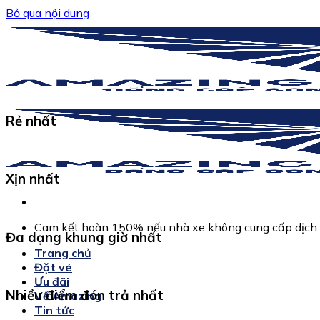
Bỏ qua nội dung
Rẻ nhất
Xịn nhất
Cam kết hoàn 150% nếu nhà xe không cung cấp dịch 
Đa dạng khung giờ nhất
Trang chủ
Đặt vé
Ưu đãi
Nhiều điểm đón trả nhất
Về Amazing
Tin tức