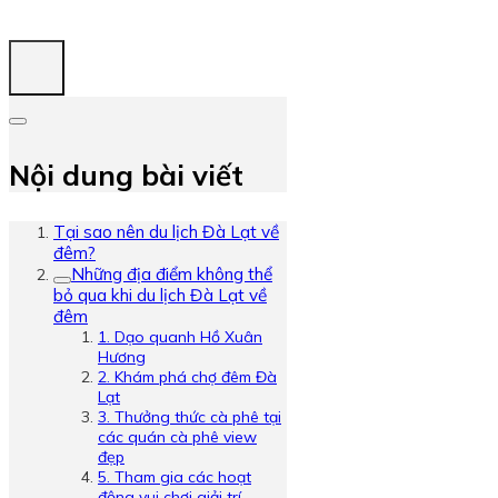
Nội dung bài viết
Tại sao nên du lịch Đà Lạt về
đêm?
Những địa điểm không thể
bỏ qua khi du lịch Đà Lạt về
đêm
1. Dạo quanh Hồ Xuân
Hương
2. Khám phá chợ đêm Đà
Lạt
3. Thưởng thức cà phê tại
các quán cà phê view
đẹp
5. Tham gia các hoạt
động vui chơi giải trí