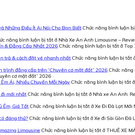
 Những Điều Ít Ai Nói Cho Bạn Biết
Chức năng bình luận bị
ức năng bình luận bị tắt
ở Nhà Xe An Anh Limousine – Revie
Tín & Đẳng Cấp Nhất 2026
Chức năng bình luận bị tắt
ở Top 
n trả & cách đặt vé nhanh nhất
Chức năng bình luận bị tắt
ở
 trình đẳng cấp trên “Chuyên cơ mặt đất” 2026
Chức năng b
huyên cơ mặt đất” 2026
P Êm Ái, Nhiều Chuyến Mỗi Ngày
Chức năng bình luận bị tắt
ở
 đi mới nhất
Chức năng bình luận bị tắt
ở Nhà xe An Anh: Rev
ủ Êm, Giá Tốt
Chức năng bình luận bị tắt
ở Xe Đi Đà Lạt Mới
 có đáng thử?
Chức năng bình luận bị tắt
ở Xe đi Sài Gòn Đà 
mazing Limousine
Chức năng bình luận bị tắt
ở THUÊ XE MÁY