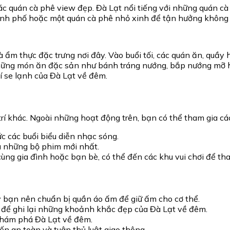
ác quán cà phê view đẹp. Đà Lạt nổi tiếng với những quán c
nh phố hoặc một quán cà phê nhỏ xinh để tận hưởng không g
 ẩm thực đặc trưng nơi đây. Vào buổi tối, các quán ăn, quầy
những món ăn đặc sản như bánh tráng nướng, bắp nướng mỡ hà
 se lạnh của Đà Lạt về đêm.
 trí khác. Ngoài những hoạt động trên, bạn có thể tham gia c
c các buổi biểu diễn nhạc sóng.
u những bộ phim mới nhất.
 cùng gia đình hoặc bạn bè, có thể đến các khu vui chơi để th
y bạn nên chuẩn bị quần áo ấm để giữ ấm cho cơ thể.
ể ghi lại những khoảnh khắc đẹp của Đà Lạt về đêm.
khám phá Đà Lạt về đêm.
n an toàn và tuân thủ luật giao thông.