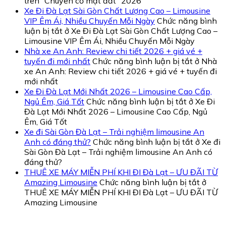
trên “Chuyên cơ mặt đất” 2026
Xe Đi Đà Lạt Sài Gòn Chất Lượng Cao – Limousine
VIP Êm Ái, Nhiều Chuyến Mỗi Ngày
Chức năng bình
luận bị tắt
ở Xe Đi Đà Lạt Sài Gòn Chất Lượng Cao –
Limousine VIP Êm Ái, Nhiều Chuyến Mỗi Ngày
Nhà xe An Anh: Review chi tiết 2026 + giá vé +
tuyến đi mới nhất
Chức năng bình luận bị tắt
ở Nhà
xe An Anh: Review chi tiết 2026 + giá vé + tuyến đi
mới nhất
Xe Đi Đà Lạt Mới Nhất 2026 – Limousine Cao Cấp,
Ngủ Êm, Giá Tốt
Chức năng bình luận bị tắt
ở Xe Đi
Đà Lạt Mới Nhất 2026 – Limousine Cao Cấp, Ngủ
Êm, Giá Tốt
Xe đi Sài Gòn Đà Lạt – Trải nghiệm limousine An
Anh có đáng thử?
Chức năng bình luận bị tắt
ở Xe đi
Sài Gòn Đà Lạt – Trải nghiệm limousine An Anh có
đáng thử?
THUÊ XE MÁY MIỄN PHÍ KHI ĐI Đà Lạt – ƯU ĐÃI TỪ
Amazing Limousine
Chức năng bình luận bị tắt
ở
THUÊ XE MÁY MIỄN PHÍ KHI ĐI Đà Lạt – ƯU ĐÃI TỪ
Amazing Limousine