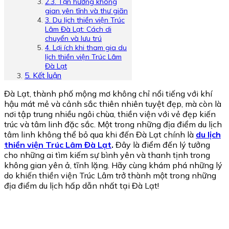
2.3. Tận hưởng không
gian yên tĩnh và thư giãn
3. Du lịch thiền viện Trúc
Lâm Đà Lạt: Cách di
chuyển và lưu trú
4. Lợi ích khi tham gia du
lịch thiền viện Trúc Lâm
Đà Lạt
5. Kết luận
Đà Lạt, thành phố mộng mơ không chỉ nổi tiếng với khí
hậu mát mẻ và cảnh sắc thiên nhiên tuyệt đẹp, mà còn là
nơi tập trung nhiều ngôi chùa, thiền viện với vẻ đẹp kiến
trúc và tâm linh đặc sắc. Một trong những địa điểm du lịch
tâm linh không thể bỏ qua khi đến Đà Lạt chính là
du lịch
thiền viện Trúc Lâm Đà Lạt
.
Đây là điểm đến lý tưởng
cho những ai tìm kiếm sự bình yên và thanh tịnh trong
không gian yên ả, tĩnh lặng. Hãy cùng khám phá những lý
do khiến thiền viện Trúc Lâm trở thành một trong những
địa điểm du lịch hấp dẫn nhất tại Đà Lạt!