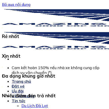
Bỏ qua nội dung
Rẻ nhất
Xịn nhất
Cam kết hoàn 150% nếu nhà xe không cung cấp
dịch vụ vận chuyển (*)
Đa dạng khung giờ nhất
Trang chủ
Đặt vé
Ưu đãi
Nhiều điểm đón trả nhất
Về Amazing
Tin tức
Du Lịch Đà Lạt