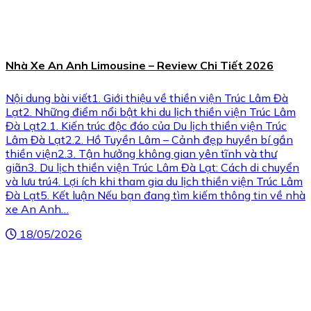
Nhà Xe An Anh Limousine – Review Chi Tiết 2026
Nội dung bài viết1. Giới thiệu về thiền viện Trúc Lâm Đà
Lạt2. Những điểm nổi bật khi du lịch thiền viện Trúc Lâm
Đà Lạt2.1. Kiến trúc độc đáo của Du lịch thiền viện Trúc
Lâm Đà Lạt2.2. Hồ Tuyền Lâm – Cảnh đẹp huyền bí gần
thiền viện2.3. Tận hưởng không gian yên tĩnh và thư
giãn3. Du lịch thiền viện Trúc Lâm Đà Lạt: Cách di chuyển
và lưu trú4. Lợi ích khi tham gia du lịch thiền viện Trúc Lâm
Đà Lạt5. Kết luận Nếu bạn đang tìm kiếm thông tin về nhà
xe An Anh…
18/05/2026