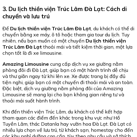
3. Du lịch thiền viện Trúc Lâm Đà Lạt: Cách di
chuyển và lưu trú
Để
Du lịch thiền viện Trúc Lâm Đà Lạt
, du khách có thể di
chuyển bằng xe máy, ô tô hoặc tham gia tour du lịch. Tuy
nhiên, nếu bạn muốn có một chuyến
Du lịch thiền viện
Trúc Lâm Đà Lạt
thoải mái và tiết kiệm thời gian, một lựa
chọn tốt là đi xe limousine.
Amazing Limousine
cung cấp dịch vụ xe giường nằm
phòng đôi đi Đà Lạt, giúp bạn có một hành trình dễ chịu
và thư giãn ngay từ khi lên xe. Xe được trang bị đầy đủ
tiện nghi, giúp bạn có một chuyến đi thoải mái và an toàn.
Đặc biệt, dịch vụ giường nằm phòng đôi của Amazing
Limousine sẽ mang lại cho bạn không gian riêng tư và
thoải mái suốt hành trình.
Khi đến thiền viện Trúc Lâm, du khách có thể kết hợp
tham quan các điểm đến khác trong khu vực như Hồ
Tuyền Lâm, thác Datanla hay vườn hoa Đà Lạt. Đà Lạt có
nhiều lựa chọn về lưu trú, từ khách sạn, homestay cho đến
các khu nghỉ dưỡng cao cấp, tùy theo nhu cầu và sở thích