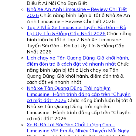
Điều Ít Ai Nói Cho Bạn Biết
Nhà Xe An Anh Limousine – Review Chi Tiết
2026
Chức năng bình luận bị tắt
ở Nhà Xe An
Anh Limousine – Review Chi Tiết 2026
Top 7 Nhà Xe Limousine Tuyến Sài Gòn – Đà
Lạt Uy Tín & Đẳng Cấp Nhất 2026
Chức năng
bình luận bị tắt
ở Top 7 Nhà Xe Limousine
Tuyến Sài Gòn – Đà Lạt Uy Tín & Đẳng Cấp
Nhất 2026
Lịch chạy xe Tân Quang Dũng: Giờ khởi hành,
điểm đón trả & cách đặt vé nhanh nhất
Chức
năng bình luận bị tắt
ở Lịch chạy xe Tân
Quang Dũng: Giờ khởi hành, điểm đón trả &
cách đặt vé nhanh nhất
Nhà xe Tân Quang Dũng Trải nghiệm
Limousine : Hành trình đẳng cấp trên “Chuyên
cơ mặt đất” 2026
Chức năng bình luận bị tắt
ở
Nhà xe Tân Quang Dũng Trải nghiệm
Limousine : Hành trình đẳng cấp trên “Chuyên
cơ mặt đất” 2026
Xe Đi Đà Lạt Sài Gòn Chất Lượng Cao –
Limousine VIP Êm Ái, Nhiều Chuyến Mỗi Ngày