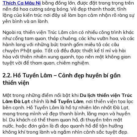
Thích Ca Mâu Ni
bằng đồng lớn, được đặt trang trọng trên
nền đá hoa cương sáng bóng. Vẻ đẹp thanh thoát, tĩnh
lặng của kiến trúc nơi đây sẽ làm bạn cảm nhận rõ ràng sự
yên bình và an lành.
Ngoài ra, thiền viện Trúc Lâm còn có nhiều công trình khác
như cổng tam quan, tháp chuông, các khu vườn hoa, và các
hành lang với những bức tranh gốm miêu tả các câu
chuyện Phật giáo. Tất cả đều được thiết kế tỉ mỉ và hài
hòa với thiên nhiên xung quanh, tạo nên một không gian
tuyệt vời để tham quan, chiêm nghiệm.
2.2. Hồ Tuyền Lâm – Cảnh đẹp huyền bí gần
thiền viện
Một trong những điểm nổi bật khi
Du lịch thiền viện Trúc
Lâm Đà Lạt
chính là
hồ Tuyền Lâm
, nơi thiền viện tọa lạc
bên cạnh. Hồ Tuyền Lâm là hồ tự nhiên lớn nhất Đà Lạt,
mang trong mình vẻ đẹp thanh bình, lãng mạn và huyền
bí. Du khách có thể tham quan hồ, đi thuyền trên mặt
nước, hoặc đơn giản là đi dạo quanh hồ để tận hưởng
không khí trong lành và ngắm nhìn cảnh sắc tuyệt đẹp.