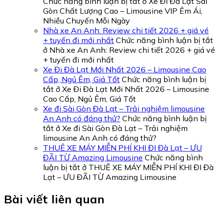
Chức năng bình luận bị tắt
ở Xe Đi Đà Lạt Sài
Gòn Chất Lượng Cao – Limousine VIP Êm Ái,
Nhiều Chuyến Mỗi Ngày
Nhà xe An Anh: Review chi tiết 2026 + giá vé
+ tuyến đi mới nhất
Chức năng bình luận bị tắt
ở Nhà xe An Anh: Review chi tiết 2026 + giá vé
+ tuyến đi mới nhất
Xe Đi Đà Lạt Mới Nhất 2026 – Limousine Cao
Cấp, Ngủ Êm, Giá Tốt
Chức năng bình luận bị
tắt
ở Xe Đi Đà Lạt Mới Nhất 2026 – Limousine
Cao Cấp, Ngủ Êm, Giá Tốt
Xe đi Sài Gòn Đà Lạt – Trải nghiệm limousine
An Anh có đáng thử?
Chức năng bình luận bị
tắt
ở Xe đi Sài Gòn Đà Lạt – Trải nghiệm
limousine An Anh có đáng thử?
THUÊ XE MÁY MIỄN PHÍ KHI ĐI Đà Lạt – ƯU
ĐÃI TỪ Amazing Limousine
Chức năng bình
luận bị tắt
ở THUÊ XE MÁY MIỄN PHÍ KHI ĐI Đà
Lạt – ƯU ĐÃI TỪ Amazing Limousine
Bài viết liên quan