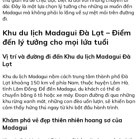
dài. Đây là một lựa chọn lý tưởng cho những ai muốn đến
Madagui mà không phải lo lắng về sự mệt mỏi trên đường
đi.
Khu du lịch Madagui Đà Lạt – Điểm
đến lý tưởng cho mọi lứa tuổi
Vị trí và đường đi đến Khu du lịch Madagui Đà
Lạt
Khu du lịch Madagui nằm cách trung tâm thành phố Đà
Lạt khoảng 150 km về phía Nam, thuộc huyện Lâm Hà,
tỉnh Lâm Đồng. Để đến Madagui, du khách có thể di
chuyển bằng ô tô hoặc xe máy. Đoạn đường đi qua những
khu rừng xanh mát, những con đèo uốn lượn, sẽ khiến bạn
cảm thấy hứng thú ngay từ khi bắt đầu hành trình.
Khám phá vẻ đẹp thiên nhiên hoang sơ của
Madagui