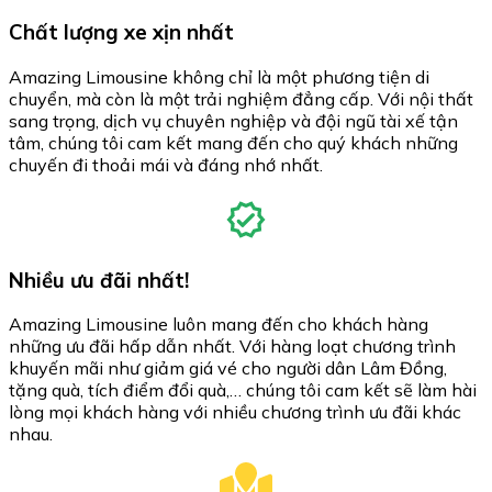
Chất lượng xe xịn nhất
Amazing Limousine không chỉ là một phương tiện di
chuyển, mà còn là một trải nghiệm đẳng cấp. Với nội thất
sang trọng, dịch vụ chuyên nghiệp và đội ngũ tài xế tận
tâm, chúng tôi cam kết mang đến cho quý khách những
chuyến đi thoải mái và đáng nhớ nhất.
Nhiều ưu đãi nhất!
Amazing Limousine luôn mang đến cho khách hàng
những ưu đãi hấp dẫn nhất. Với hàng loạt chương trình
khuyến mãi như giảm giá vé cho người dân Lâm Đồng,
tặng quà, tích điểm đổi quà,… chúng tôi cam kết sẽ làm hài
lòng mọi khách hàng với nhiều chương trình ưu đãi khác
nhau.