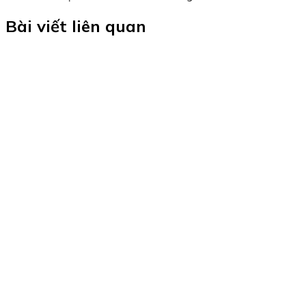
Bài viết liên quan