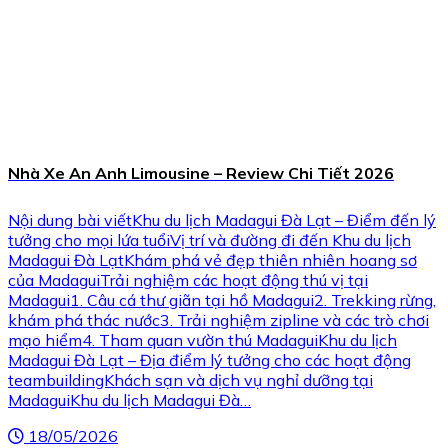
Nhà Xe An Anh Limousine – Review Chi Tiết 2026
Nội dung bài viếtKhu du lịch Madagui Đà Lạt – Điểm đến lý
tưởng cho mọi lứa tuổiVị trí và đường đi đến Khu du lịch
Madagui Đà LạtKhám phá vẻ đẹp thiên nhiên hoang sơ
của MadaguiTrải nghiệm các hoạt động thú vị tại
Madagui1. Câu cá thư giãn tại hồ Madagui2. Trekking rừng,
khám phá thác nước3. Trải nghiệm zipline và các trò chơi
mạo hiểm4. Tham quan vườn thú MadaguiKhu du lịch
Madagui Đà Lạt – Địa điểm lý tưởng cho các hoạt động
teambuildingKhách sạn và dịch vụ nghỉ dưỡng tại
MadaguiKhu du lịch Madagui Đà…
18/05/2026