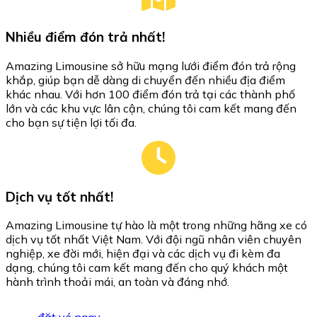
Nhiều điểm đón trả nhất!
Amazing Limousine sở hữu mạng lưới điểm đón trả rộng
khắp, giúp bạn dễ dàng di chuyển đến nhiều địa điểm
khác nhau. Với hơn 100 điểm đón trả tại các thành phố
lớn và các khu vực lân cận, chúng tôi cam kết mang đến
cho bạn sự tiện lợi tối đa.
Dịch vụ tốt nhất!
Amazing Limousine tự hào là một trong những hãng xe có
dịch vụ tốt nhất Việt Nam. Với đội ngũ nhân viên chuyên
nghiệp, xe đời mới, hiện đại và các dịch vụ đi kèm đa
dạng, chúng tôi cam kết mang đến cho quý khách một
hành trình thoải mái, an toàn và đáng nhớ.