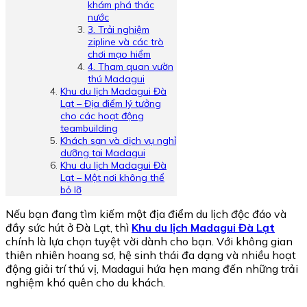
khám phá thác
nước
3. Trải nghiệm
zipline và các trò
chơi mạo hiểm
4. Tham quan vườn
thú Madagui
Khu du lịch Madagui Đà
Lạt – Địa điểm lý tưởng
cho các hoạt động
teambuilding
Khách sạn và dịch vụ nghỉ
dưỡng tại Madagui
Khu du lịch Madagui Đà
Lạt – Một nơi không thể
bỏ lỡ
Nếu bạn đang tìm kiếm một địa điểm du lịch độc đáo và
đầy sức hút ở Đà Lạt, thì
Khu du lịch Madagui Đà Lạt
chính là lựa chọn tuyệt vời dành cho bạn. Với không gian
thiên nhiên hoang sơ, hệ sinh thái đa dạng và nhiều hoạt
động giải trí thú vị, Madagui hứa hẹn mang đến những trải
nghiệm khó quên cho du khách.