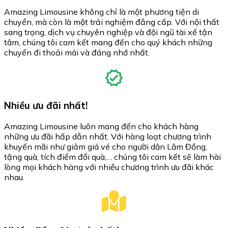
Amazing Limousine không chỉ là một phương tiện di
chuyển, mà còn là một trải nghiệm đẳng cấp. Với nội thất
sang trọng, dịch vụ chuyên nghiệp và đội ngũ tài xế tận
tâm, chúng tôi cam kết mang đến cho quý khách những
chuyến đi thoải mái và đáng nhớ nhất.
Nhiều ưu đãi nhất!
Amazing Limousine luôn mang đến cho khách hàng
những ưu đãi hấp dẫn nhất. Với hàng loạt chương trình
khuyến mãi như giảm giá vé cho người dân Lâm Đồng,
tặng quà, tích điểm đổi quà,… chúng tôi cam kết sẽ làm hài
lòng mọi khách hàng với nhiều chương trình ưu đãi khác
nhau.