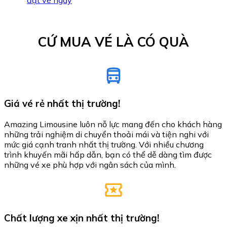
đặt vé ngay
CỨ MUA VÉ LÀ CÓ QUÀ
Giá vé rẻ nhất thị trường!
Amazing Limousine luôn nỗ lực mang đến cho khách hàng
những trải nghiệm di chuyển thoải mái và tiện nghi với
mức giá cạnh tranh nhất thị trường. Với nhiều chương
trình khuyến mãi hấp dẫn, bạn có thể dễ dàng tìm được
những vé xe phù hợp với ngân sách của mình.
Chất lượng xe xịn nhất thị trường!