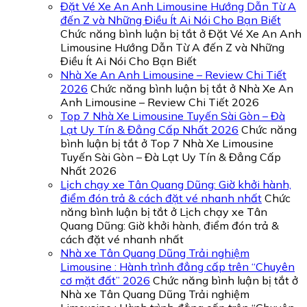
Đặt Vé Xe An Anh Limousine Hướng Dẫn Từ A
đến Z và Những Điều Ít Ai Nói Cho Bạn Biết
Chức năng bình luận bị tắt
ở Đặt Vé Xe An Anh
Limousine Hướng Dẫn Từ A đến Z và Những
Điều Ít Ai Nói Cho Bạn Biết
Nhà Xe An Anh Limousine – Review Chi Tiết
2026
Chức năng bình luận bị tắt
ở Nhà Xe An
Anh Limousine – Review Chi Tiết 2026
Top 7 Nhà Xe Limousine Tuyến Sài Gòn – Đà
Lạt Uy Tín & Đẳng Cấp Nhất 2026
Chức năng
bình luận bị tắt
ở Top 7 Nhà Xe Limousine
Tuyến Sài Gòn – Đà Lạt Uy Tín & Đẳng Cấp
Nhất 2026
Lịch chạy xe Tân Quang Dũng: Giờ khởi hành,
điểm đón trả & cách đặt vé nhanh nhất
Chức
năng bình luận bị tắt
ở Lịch chạy xe Tân
Quang Dũng: Giờ khởi hành, điểm đón trả &
cách đặt vé nhanh nhất
Nhà xe Tân Quang Dũng Trải nghiệm
Limousine : Hành trình đẳng cấp trên “Chuyên
cơ mặt đất” 2026
Chức năng bình luận bị tắt
ở
Nhà xe Tân Quang Dũng Trải nghiệm