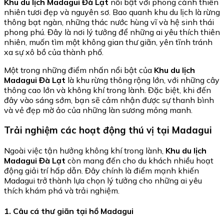
Khu du lịch Madagui Đà Lạt
nổi bật với phong cảnh thiên
nhiên tươi đẹp và nguyên sơ. Bao quanh khu du lịch là rừng
thông bạt ngàn, những thác nước hùng vĩ và hệ sinh thái
phong phú. Đây là nơi lý tưởng để những ai yêu thích thiên
nhiên, muốn tìm một không gian thư giãn, yên tĩnh tránh
xa sự xô bồ của thành phố.
Một trong những điểm nhấn nổi bật của
Khu du lịch
Madagui Đà Lạt
là khu rừng thông rộng lớn, với những cây
thông cao lớn và không khí trong lành. Đặc biệt, khi đến
đây vào sáng sớm, bạn sẽ cảm nhận được sự thanh bình
và vẻ đẹp mờ ảo của những làn sương mỏng manh.
Trải nghiệm các hoạt động thú vị tại Madagui
Ngoài việc tận hưởng không khí trong lành,
Khu du lịch
Madagui Đà Lạt
còn mang đến cho du khách nhiều hoạt
động giải trí hấp dẫn. Đây chính là điểm mạnh khiến
Madagui trở thành lựa chọn lý tưởng cho những ai yêu
thích khám phá và trải nghiệm.
1. Câu cá thư giãn tại hồ Madagui