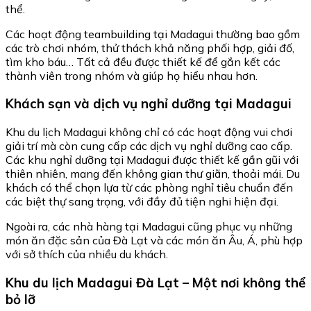
thể.
Các hoạt động teambuilding tại Madagui thường bao gồm
các trò chơi nhóm, thử thách khả năng phối hợp, giải đố,
tìm kho báu… Tất cả đều được thiết kế để gắn kết các
thành viên trong nhóm và giúp họ hiểu nhau hơn.
Khách sạn và dịch vụ nghỉ dưỡng tại Madagui
Khu du lịch Madagui không chỉ có các hoạt động vui chơi
giải trí mà còn cung cấp các dịch vụ nghỉ dưỡng cao cấp.
Các khu nghỉ dưỡng tại Madagui được thiết kế gần gũi với
thiên nhiên, mang đến không gian thư giãn, thoải mái. Du
khách có thể chọn lựa từ các phòng nghỉ tiêu chuẩn đến
các biệt thự sang trọng, với đầy đủ tiện nghi hiện đại.
Ngoài ra, các nhà hàng tại Madagui cũng phục vụ những
món ăn đặc sản của Đà Lạt và các món ăn Âu, Á, phù hợp
với sở thích của nhiều du khách.
Khu du lịch Madagui Đà Lạt – Một nơi không thể
bỏ lỡ