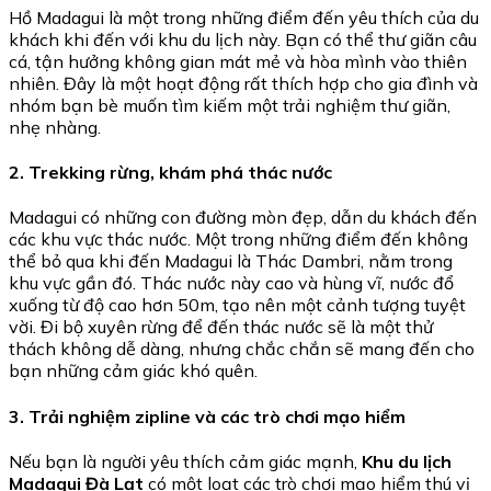
Hồ Madagui là một trong những điểm đến yêu thích của du
khách khi đến với khu du lịch này. Bạn có thể thư giãn câu
cá, tận hưởng không gian mát mẻ và hòa mình vào thiên
nhiên. Đây là một hoạt động rất thích hợp cho gia đình và
nhóm bạn bè muốn tìm kiếm một trải nghiệm thư giãn,
nhẹ nhàng.
2. Trekking rừng, khám phá thác nước
Madagui có những con đường mòn đẹp, dẫn du khách đến
các khu vực thác nước. Một trong những điểm đến không
thể bỏ qua khi đến Madagui là Thác Dambri, nằm trong
khu vực gần đó. Thác nước này cao và hùng vĩ, nước đổ
xuống từ độ cao hơn 50m, tạo nên một cảnh tượng tuyệt
vời. Đi bộ xuyên rừng để đến thác nước sẽ là một thử
thách không dễ dàng, nhưng chắc chắn sẽ mang đến cho
bạn những cảm giác khó quên.
3. Trải nghiệm zipline và các trò chơi mạo hiểm
Nếu bạn là người yêu thích cảm giác mạnh,
Khu du lịch
Madagui Đà Lạt
có một loạt các trò chơi mạo hiểm thú vị