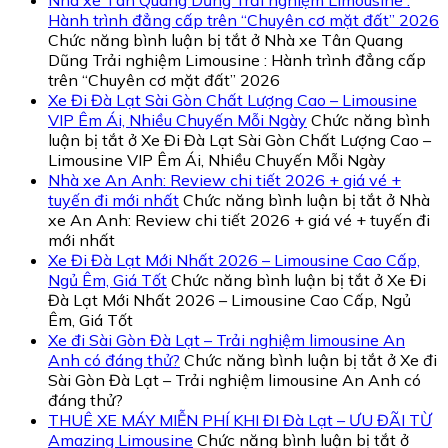
Hành trình đẳng cấp trên “Chuyên cơ mặt đất” 2026
Chức năng bình luận bị tắt
ở Nhà xe Tân Quang
Dũng Trải nghiệm Limousine : Hành trình đẳng cấp
trên “Chuyên cơ mặt đất” 2026
Xe Đi Đà Lạt Sài Gòn Chất Lượng Cao – Limousine
VIP Êm Ái, Nhiều Chuyến Mỗi Ngày
Chức năng bình
luận bị tắt
ở Xe Đi Đà Lạt Sài Gòn Chất Lượng Cao –
Limousine VIP Êm Ái, Nhiều Chuyến Mỗi Ngày
Nhà xe An Anh: Review chi tiết 2026 + giá vé +
tuyến đi mới nhất
Chức năng bình luận bị tắt
ở Nhà
xe An Anh: Review chi tiết 2026 + giá vé + tuyến đi
mới nhất
Xe Đi Đà Lạt Mới Nhất 2026 – Limousine Cao Cấp,
Ngủ Êm, Giá Tốt
Chức năng bình luận bị tắt
ở Xe Đi
Đà Lạt Mới Nhất 2026 – Limousine Cao Cấp, Ngủ
Êm, Giá Tốt
Xe đi Sài Gòn Đà Lạt – Trải nghiệm limousine An
Anh có đáng thử?
Chức năng bình luận bị tắt
ở Xe đi
Sài Gòn Đà Lạt – Trải nghiệm limousine An Anh có
đáng thử?
THUÊ XE MÁY MIỄN PHÍ KHI ĐI Đà Lạt – ƯU ĐÃI TỪ
Amazing Limousine
Chức năng bình luận bị tắt
ở