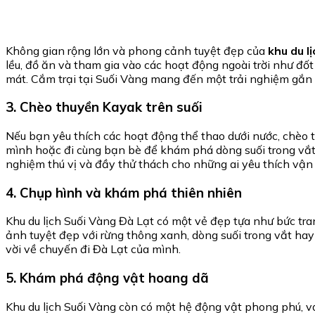
Không gian rộng lớn và phong cảnh tuyệt đẹp của
khu du l
lều, đồ ăn và tham gia vào các hoạt động ngoài trời như đốt
mát. Cắm trại tại Suối Vàng mang đến một trải nghiệm gắn 
3. Chèo thuyền Kayak trên suối
Nếu bạn yêu thích các hoạt động thể thao dưới nước, chèo
mình hoặc đi cùng bạn bè để khám phá dòng suối trong vắt
nghiệm thú vị và đầy thử thách cho những ai yêu thích vận
4. Chụp hình và khám phá thiên nhiên
Khu du lịch Suối Vàng Đà Lạt có một vẻ đẹp tựa như bức tr
ảnh tuyệt đẹp với rừng thông xanh, dòng suối trong vắt ha
vời về chuyến đi Đà Lạt của mình.
5. Khám phá động vật hoang dã
Khu du lịch Suối Vàng còn có một hệ động vật phong phú, với