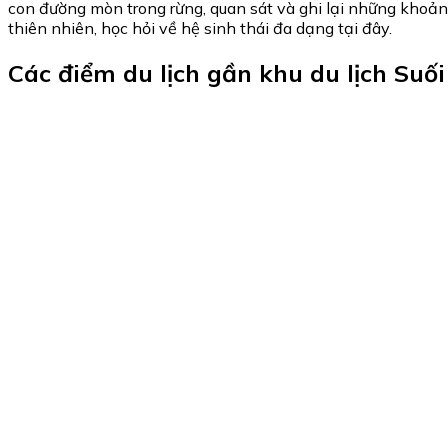
con đường mòn trong rừng, quan sát và ghi lại những khoản
thiên nhiên, học hỏi về hệ sinh thái đa dạng tại đây.
Các điểm du lịch gần khu du lịch Suố