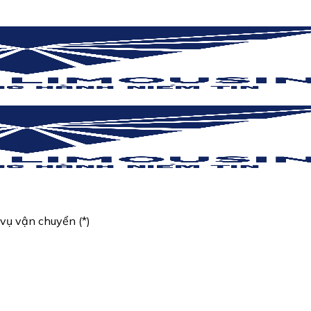
vụ vận chuyển (*)