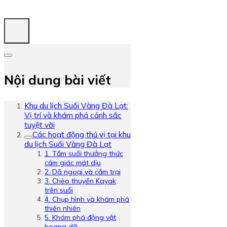
Nội dung bài viết
Khu du lịch Suối Vàng Đà Lạt:
Vị trí và khám phá cảnh sắc
tuyệt vời
Các hoạt động thú vị tại khu
du lịch Suối Vàng Đà Lạt
1. Tắm suối thưởng thức
cảm giác mát dịu
2. Dã ngoại và cắm trại
3. Chèo thuyền Kayak
trên suối
4. Chụp hình và khám phá
thiên nhiên
5. Khám phá động vật
hoang dã