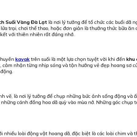
ịch Suối Vàng Đà Lạt
là nơi lý tưởng để tổ chức các buổi dã 
 lửa trại, chơi thể thao, hoặc đơn giản là thưởng thức bữa ăn
kết với thiên nhiên rất đáng nhớ.
 thuyền
kayak
trên suối là một lựa chọn tuyệt vời khi đến
khu 
, cảm nhận từng nhịp sóng và tận hưởng vẻ đẹp hoang sơ của
 động.
anh vẽ, là nơi lý tưởng để chụp những bức ảnh sống động và 
y những cánh đồng hoa dã quỳ vào mùa nở. Những góc chụp tạ
 nhiều loài động vật hoang dã, đặc biệt là các loài chim và 