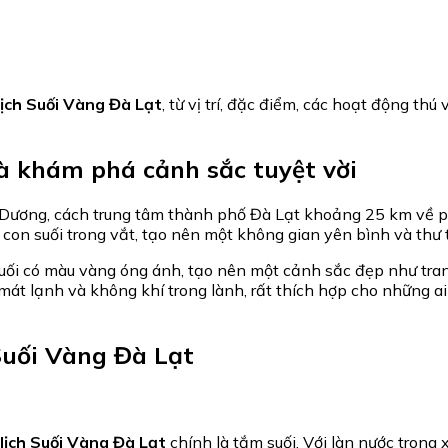
lịch Suối Vàng Đà Lạt
, từ vị trí, đặc điểm, các hoạt động t
 và khám phá cảnh sắc tuyệt vời
c Dương, cách trung tâm thành phố Đà Lạt khoảng 25 km về ph
con suối trong vắt, tạo nên một không gian yên bình và thư 
suối có màu vàng óng ánh, tạo nên một cảnh sắc đẹp như tran
át lạnh và không khí trong lành, rất thích hợp cho những ai
 Suối Vàng Đà Lạt
 lịch Suối Vàng Đà Lạt
chính là tắm suối. Với làn nước trong