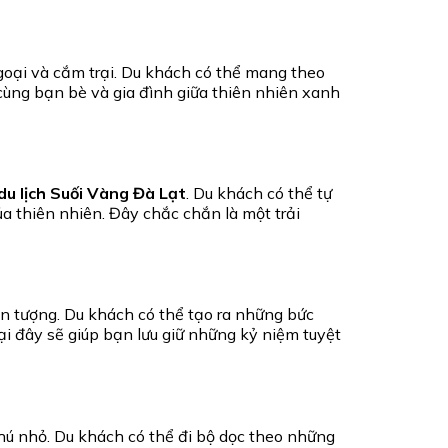
ngoại và cắm trại. Du khách có thể mang theo
 cùng bạn bè và gia đình giữa thiên nhiên xanh
du lịch Suối Vàng Đà Lạt
. Du khách có thể tự
 thiên nhiên. Đây chắc chắn là một trải
ấn tượng. Du khách có thể tạo ra những bức
i đây sẽ giúp bạn lưu giữ những kỷ niệm tuyệt
thú nhỏ. Du khách có thể đi bộ dọc theo những