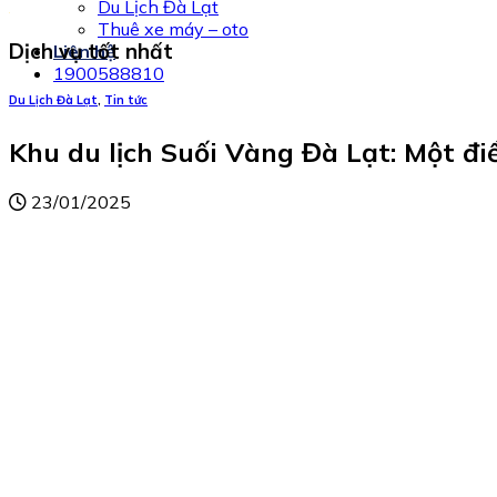
Du Lịch Đà Lạt
Thuê xe máy – oto
Dịch vụ tốt nhất
Liên hệ
1900588810
Du Lịch Đà Lạt
,
Tin tức
Khu du lịch Suối Vàng Đà Lạt: Một đi
23/01/2025