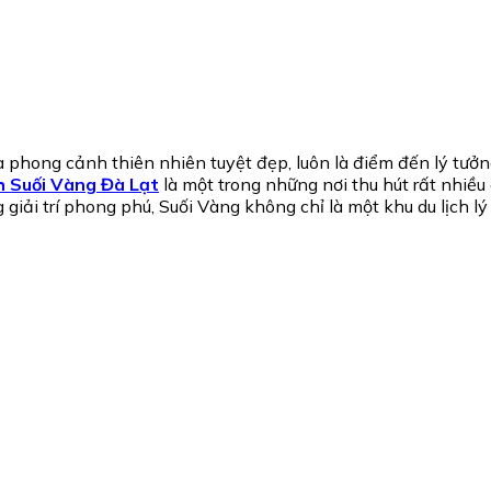
 phong cảnh thiên nhiên tuyệt đẹp, luôn là điểm đến lý tưở
ch Suối Vàng Đà Lạt
là một trong những nơi thu hút rất nhiều
 giải trí phong phú, Suối Vàng không chỉ là một khu du lịch l