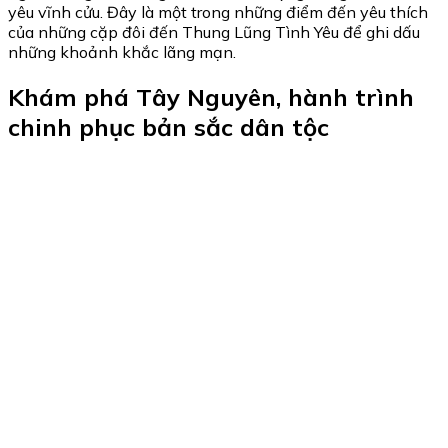
yêu vĩnh cửu. Đây là một trong những điểm đến yêu thích
của những cặp đôi đến Thung Lũng Tình Yêu để ghi dấu
những khoảnh khắc lãng mạn.
Khám phá Tây Nguyên, hành trình
chinh phục bản sắc dân tộc