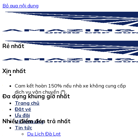
Bỏ qua nội dung
Rẻ nhất
Xịn nhất
Cam kết hoàn 150% nếu nhà xe không cung cấp
dịch vụ vận chuyển (*)
Đa dạng khung giờ nhất
Trang chủ
Đặt vé
Ưu đãi
Nhiều điểm đón trả nhất
Về Amazing
Tin tức
Du Lịch Đà Lạt