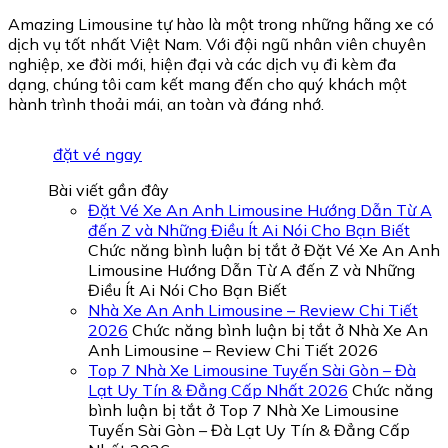
Amazing Limousine tự hào là một trong những hãng xe có
dịch vụ tốt nhất Việt Nam. Với đội ngũ nhân viên chuyên
nghiệp, xe đời mới, hiện đại và các dịch vụ đi kèm đa
dạng, chúng tôi cam kết mang đến cho quý khách một
hành trình thoải mái, an toàn và đáng nhớ.
đặt vé ngay
Bài viết gần đây
Đặt Vé Xe An Anh Limousine Hướng Dẫn Từ A
đến Z và Những Điều Ít Ai Nói Cho Bạn Biết
Chức năng bình luận bị tắt
ở Đặt Vé Xe An Anh
Limousine Hướng Dẫn Từ A đến Z và Những
Điều Ít Ai Nói Cho Bạn Biết
Nhà Xe An Anh Limousine – Review Chi Tiết
2026
Chức năng bình luận bị tắt
ở Nhà Xe An
Anh Limousine – Review Chi Tiết 2026
Top 7 Nhà Xe Limousine Tuyến Sài Gòn – Đà
Lạt Uy Tín & Đẳng Cấp Nhất 2026
Chức năng
bình luận bị tắt
ở Top 7 Nhà Xe Limousine
Tuyến Sài Gòn – Đà Lạt Uy Tín & Đẳng Cấp