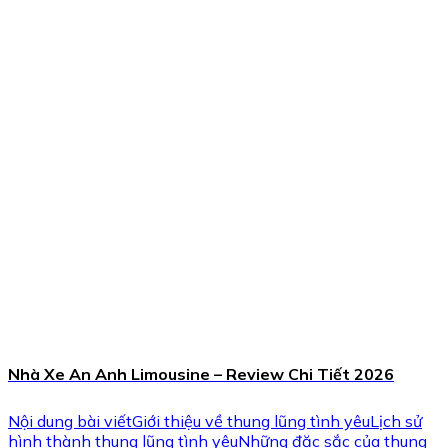
Nhà Xe An Anh Limousine – Review Chi Tiết 2026
Nội dung bài viếtGiới thiệu về thung lũng tình yêuLịch sử
hình thành thung lũng tình yêuNhững đặc sắc của thung