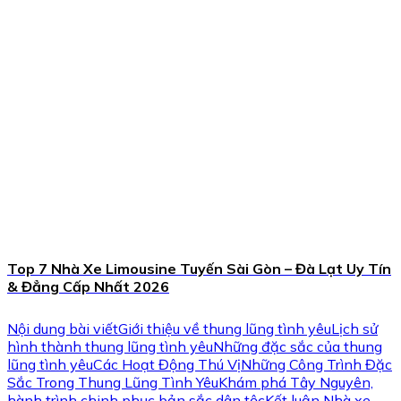
Top 7 Nhà Xe Limousine Tuyến Sài Gòn – Đà Lạt Uy Tín
& Đẳng Cấp Nhất 2026
Nội dung bài viếtGiới thiệu về thung lũng tình yêuLịch sử
hình thành thung lũng tình yêuNhững đặc sắc của thung
lũng tình yêuCác Hoạt Động Thú VịNhững Công Trình Đặc
Sắc Trong Thung Lũng Tình YêuKhám phá Tây Nguyên,
hành trình chinh phục bản sắc dân tộcKết luận Nhà xe