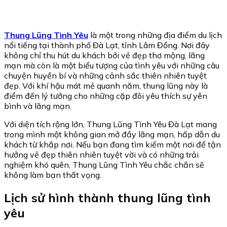
Thung Lũng Tình Yêu
là một trong những địa điểm du lịch
nổi tiếng tại thành phố Đà Lạt, tỉnh Lâm Đồng. Nơi đây
không chỉ thu hút du khách bởi vẻ đẹp thơ mộng, lãng
mạn mà còn là một biểu tượng của tình yêu với những câu
chuyện huyền bí và những cảnh sắc thiên nhiên tuyệt
đẹp. Với khí hậu mát mẻ quanh năm, thung lũng này là
điểm đến lý tưởng cho những cặp đôi yêu thích sự yên
bình và lãng mạn.
Với diện tích rộng lớn, Thung Lũng Tình Yêu Đà Lạt mang
trong mình một không gian mở đầy lãng mạn, hấp dẫn du
khách từ khắp nơi. Nếu bạn đang tìm kiếm một nơi để tận
hưởng vẻ đẹp thiên nhiên tuyệt vời và có những trải
nghiệm khó quên, Thung Lũng Tình Yêu chắc chắn sẽ
không làm bạn thất vọng.
Lịch sử hình thành thung lũng tình
yêu