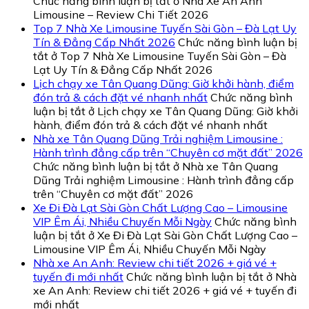
Chức năng bình luận bị tắt
ở Nhà Xe An Anh
Limousine – Review Chi Tiết 2026
Top 7 Nhà Xe Limousine Tuyến Sài Gòn – Đà Lạt Uy
Tín & Đẳng Cấp Nhất 2026
Chức năng bình luận bị
tắt
ở Top 7 Nhà Xe Limousine Tuyến Sài Gòn – Đà
Lạt Uy Tín & Đẳng Cấp Nhất 2026
Lịch chạy xe Tân Quang Dũng: Giờ khởi hành, điểm
đón trả & cách đặt vé nhanh nhất
Chức năng bình
luận bị tắt
ở Lịch chạy xe Tân Quang Dũng: Giờ khởi
hành, điểm đón trả & cách đặt vé nhanh nhất
Nhà xe Tân Quang Dũng Trải nghiệm Limousine :
Hành trình đẳng cấp trên “Chuyên cơ mặt đất” 2026
Chức năng bình luận bị tắt
ở Nhà xe Tân Quang
Dũng Trải nghiệm Limousine : Hành trình đẳng cấp
trên “Chuyên cơ mặt đất” 2026
Xe Đi Đà Lạt Sài Gòn Chất Lượng Cao – Limousine
VIP Êm Ái, Nhiều Chuyến Mỗi Ngày
Chức năng bình
luận bị tắt
ở Xe Đi Đà Lạt Sài Gòn Chất Lượng Cao –
Limousine VIP Êm Ái, Nhiều Chuyến Mỗi Ngày
Nhà xe An Anh: Review chi tiết 2026 + giá vé +
tuyến đi mới nhất
Chức năng bình luận bị tắt
ở Nhà
xe An Anh: Review chi tiết 2026 + giá vé + tuyến đi
mới nhất