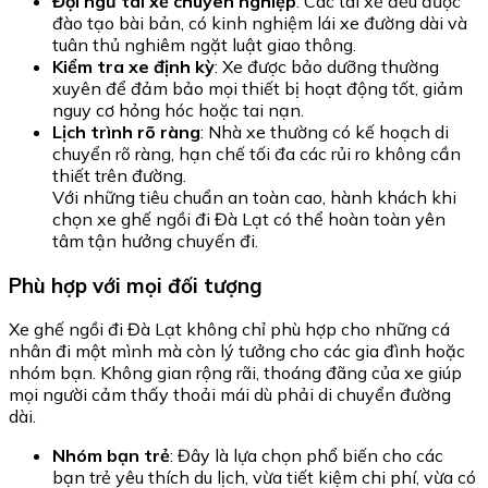
Đội ngũ tài xế chuyên nghiệp
: Các tài xế đều được
đào tạo bài bản, có kinh nghiệm lái xe đường dài và
tuân thủ nghiêm ngặt luật giao thông.
Kiểm tra xe định kỳ
: Xe được bảo dưỡng thường
xuyên để đảm bảo mọi thiết bị hoạt động tốt, giảm
nguy cơ hỏng hóc hoặc tai nạn.
Lịch trình rõ ràng
: Nhà xe thường có kế hoạch di
chuyển rõ ràng, hạn chế tối đa các rủi ro không cần
thiết trên đường.
Với những tiêu chuẩn an toàn cao, hành khách khi
chọn xe ghế ngồi đi Đà Lạt có thể hoàn toàn yên
tâm tận hưởng chuyến đi.
Phù hợp với mọi đối tượng
Xe ghế ngồi đi Đà Lạt không chỉ phù hợp cho những cá
nhân đi một mình mà còn lý tưởng cho các gia đình hoặc
nhóm bạn. Không gian rộng rãi, thoáng đãng của xe giúp
mọi người cảm thấy thoải mái dù phải di chuyển đường
dài.
Nhóm bạn trẻ
: Đây là lựa chọn phổ biến cho các
bạn trẻ yêu thích du lịch, vừa tiết kiệm chi phí, vừa có