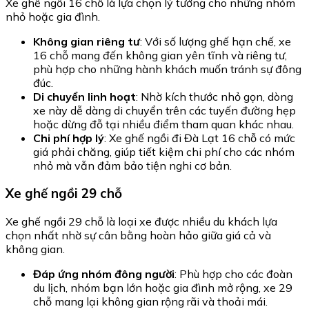
Xe ghế ngồi 16 chỗ là lựa chọn lý tưởng cho những nhóm
nhỏ hoặc gia đình.
Không gian riêng tư
: Với số lượng ghế hạn chế, xe
16 chỗ mang đến không gian yên tĩnh và riêng tư,
phù hợp cho những hành khách muốn tránh sự đông
đúc.
Di chuyển linh hoạt
: Nhờ kích thước nhỏ gọn, dòng
xe này dễ dàng di chuyển trên các tuyến đường hẹp
hoặc dừng đỗ tại nhiều điểm tham quan khác nhau.
Chi phí hợp lý
: Xe ghế ngồi đi Đà Lạt 16 chỗ có mức
giá phải chăng, giúp tiết kiệm chi phí cho các nhóm
nhỏ mà vẫn đảm bảo tiện nghi cơ bản.
Xe ghế ngồi 29 chỗ
Xe ghế ngồi 29 chỗ là loại xe được nhiều du khách lựa
chọn nhất nhờ sự cân bằng hoàn hảo giữa giá cả và
không gian.
Đáp ứng nhóm đông người
: Phù hợp cho các đoàn
du lịch, nhóm bạn lớn hoặc gia đình mở rộng, xe 29
chỗ mang lại không gian rộng rãi và thoải mái.