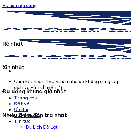
Bỏ qua nội dung
Rẻ nhất
Xịn nhất
Cam kết hoàn 150% nếu nhà xe không cung cấp
dịch vụ vận chuyển (*)
Đa dạng khung giờ nhất
Trang chủ
Đặt vé
Ưu đãi
Nhiều điểm đón trả nhất
Về Amazing
Tin tức
Du Lịch Đà Lạt