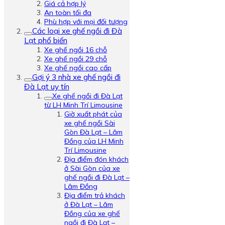
Giá cả hợp lý
An toàn tối đa
Phù hợp với mọi đối tượng
Các loại xe ghế ngồi đi Đà
Lạt phổ biến
Xe ghế ngồi 16 chỗ
Xe ghế ngồi 29 chỗ
Xe ghế ngồi cao cấp
Gợi ý 3 nhà xe ghế ngồi đi
Đà Lạt uy tín
Xe ghế ngồi đi Đà Lạt
từ LH Minh Trí Limousine
Giờ xuất phát của
xe ghế ngồi Sài
Gòn Đà Lạt – Lâm
Đồng của LH Minh
Trí Limousine
Địa điểm đón khách
ở Sài Gòn của xe
ghế ngồi đi Đà Lạt –
Lâm Đồng
Địa điểm trả khách
ở Đà Lạt – Lâm
Đồng của xe ghế
ngồi đi Đà Lạt –