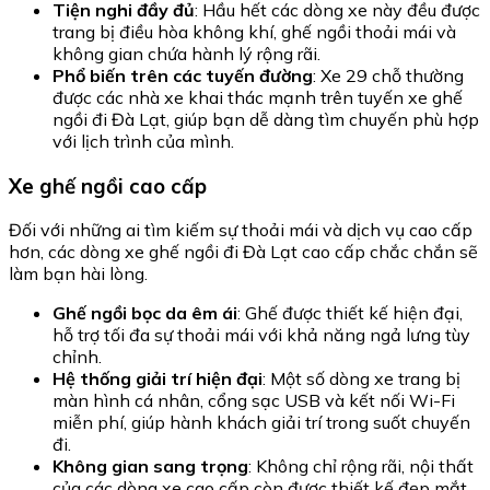
Tiện nghi đầy đủ
: Hầu hết các dòng xe này đều được
trang bị điều hòa không khí, ghế ngồi thoải mái và
không gian chứa hành lý rộng rãi.
Phổ biến trên các tuyến đường
: Xe 29 chỗ thường
được các nhà xe khai thác mạnh trên tuyến xe ghế
ngồi đi Đà Lạt, giúp bạn dễ dàng tìm chuyến phù hợp
với lịch trình của mình.
Xe ghế ngồi cao cấp
Đối với những ai tìm kiếm sự thoải mái và dịch vụ cao cấp
hơn, các dòng xe ghế ngồi đi Đà Lạt cao cấp chắc chắn sẽ
làm bạn hài lòng.
Ghế ngồi bọc da êm ái
: Ghế được thiết kế hiện đại,
hỗ trợ tối đa sự thoải mái với khả năng ngả lưng tùy
chỉnh.
Hệ thống giải trí hiện đại
: Một số dòng xe trang bị
màn hình cá nhân, cổng sạc USB và kết nối Wi-Fi
miễn phí, giúp hành khách giải trí trong suốt chuyến
đi.
Không gian sang trọng
: Không chỉ rộng rãi, nội thất
của các dòng xe cao cấp còn được thiết kế đẹp mắt,