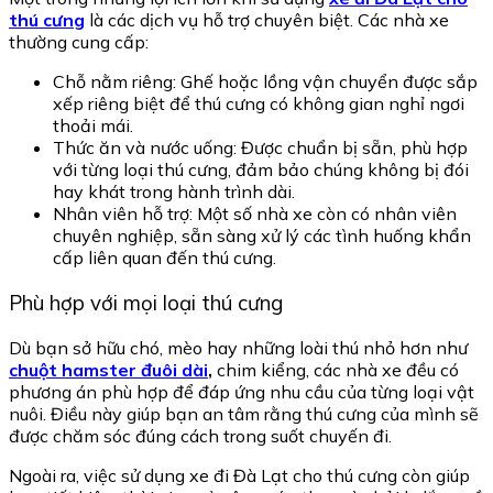
thú cưng
là các dịch vụ hỗ trợ chuyên biệt. Các nhà xe
thường cung cấp:
Chỗ nằm riêng: Ghế hoặc lồng vận chuyển được sắp
xếp riêng biệt để thú cưng có không gian nghỉ ngơi
thoải mái.
Thức ăn và nước uống: Được chuẩn bị sẵn, phù hợp
với từng loại thú cưng, đảm bảo chúng không bị đói
hay khát trong hành trình dài.
Nhân viên hỗ trợ: Một số nhà xe còn có nhân viên
chuyên nghiệp, sẵn sàng xử lý các tình huống khẩn
cấp liên quan đến thú cưng.
Phù hợp với mọi loại thú cưng
Dù bạn sở hữu chó, mèo hay những loài thú nhỏ hơn như
chuột hamster đuôi dài
,
chim kiểng, các nhà xe đều có
phương án phù hợp để đáp ứng nhu cầu của từng loại vật
nuôi. Điều này giúp bạn an tâm rằng thú cưng của mình sẽ
được chăm sóc đúng cách trong suốt chuyến đi.
Ngoài ra, việc sử dụng xe đi Đà Lạt cho thú cưng còn giúp