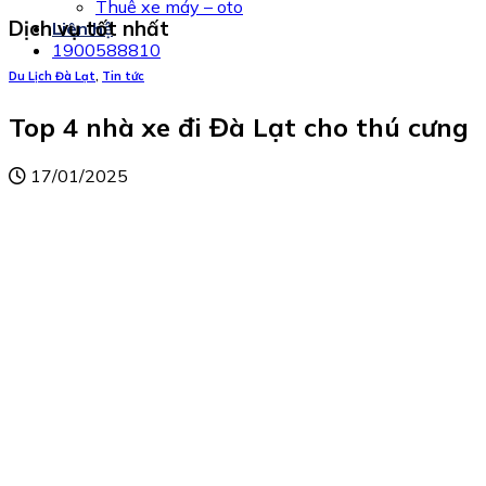
Thuê xe máy – oto
Dịch vụ tốt nhất
Liên hệ
1900588810
Du Lịch Đà Lạt
,
Tin tức
Top 4 nhà xe đi Đà Lạt cho thú cưng
17/01/2025