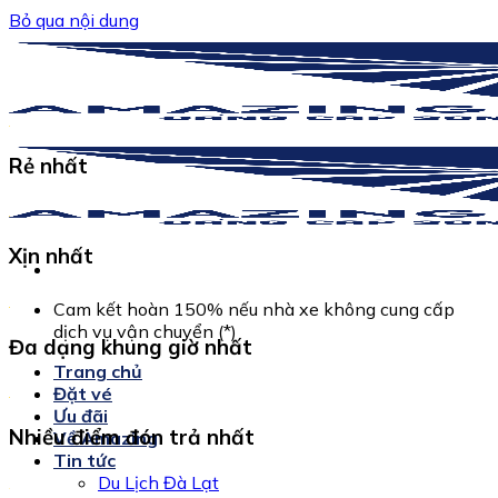
Bỏ qua nội dung
Rẻ nhất
Xịn nhất
Cam kết hoàn 150% nếu nhà xe không cung cấp
dịch vụ vận chuyển (*)
Đa dạng khung giờ nhất
Trang chủ
Đặt vé
Ưu đãi
Nhiều điểm đón trả nhất
Về Amazing
Tin tức
Du Lịch Đà Lạt