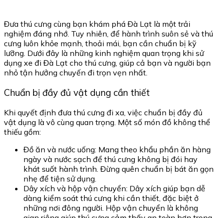
Đưa thú cưng cùng bạn khám phá Đà Lạt là một trải
nghiệm đáng nhớ. Tuy nhiên, để hành trình suôn sẻ và thú
cưng luôn khỏe mạnh, thoải mái, bạn cần chuẩn bị kỹ
lưỡng. Dưới đây là những kinh nghiệm quan trọng khi sử
dụng xe đi Đà Lạt cho thú cưng, giúp cả bạn và người bạn
nhỏ tận hưởng chuyến đi trọn vẹn nhất.
Chuẩn bị đầy đủ vật dụng cần thiết
Khi quyết định đưa thú cưng đi xa, việc chuẩn bị đầy đủ
vật dụng là vô cùng quan trọng. Một số món đồ không thể
thiếu gồm:
Đồ ăn và nước uống: Mang theo khẩu phần ăn hàng
ngày và nước sạch để thú cưng không bị đói hay
khát suốt hành trình. Đừng quên chuẩn bị bát ăn gọn
nhẹ để tiện sử dụng.
Dây xích và hộp vận chuyển: Dây xích giúp bạn dễ
dàng kiểm soát thú cưng khi cần thiết, đặc biệt ở
những nơi đông người. Hộp vận chuyển là không
gian riêng giúp thú cưng cảm thấy an toàn hơn trong