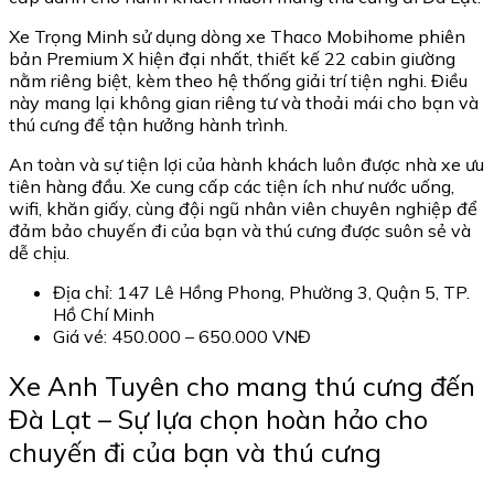
Xe Trọng Minh sử dụng dòng xe Thaco Mobihome phiên
bản Premium X hiện đại nhất, thiết kế 22 cabin giường
nằm riêng biệt, kèm theo hệ thống giải trí tiện nghi. Điều
này mang lại không gian riêng tư và thoải mái cho bạn và
thú cưng để tận hưởng hành trình.
An toàn và sự tiện lợi của hành khách luôn được nhà xe ưu
tiên hàng đầu. Xe cung cấp các tiện ích như nước uống,
wifi, khăn giấy, cùng đội ngũ nhân viên chuyên nghiệp để
đảm bảo chuyến đi của bạn và thú cưng được suôn sẻ và
dễ chịu.
Địa chỉ: 147 Lê Hồng Phong, Phường 3, Quận 5, TP.
Hồ Chí Minh
Giá vé: 450.000 – 650.000 VNĐ
Xe Anh Tuyên cho mang thú cưng đến
Đà Lạt – Sự lựa chọn hoàn hảo cho
chuyến đi của bạn và thú cưng