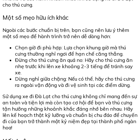
cho thú cưng.
Một số mẹo hữu ích khác
Ngoài các bước chuẩn bị trên, bạn cũng nên lưu ý thêm
một số mẹo để hành trình trở nên dễ dàng hơn:
Chọn giờ đi phù hợp: Lựa chọn khung giờ mà thú
cưng thường nghỉ ngơi để hạn chế căng thẳng.
Đừng cho thú cưng ăn quá no: Hãy cho thú cưng ăn
nhẹ trước khi lên xe khoảng 2-3 tiếng để tránh say
xe.
Dừng nghỉ giữa chặng: Nếu có thể, hãy cho thú cưng
ra ngoài vận động và đi vệ sinh tại các điểm dừng.
Sử dụng xe đi Đà Lạt cho thú cưng không chỉ mang đến sự
an toàn và tiện lợi mà còn tạo cơ hội để bạn và thú cưng
tận hưởng những khoảnh khắc đáng nhớ bên nhau. Hãy
lên kế hoạch thật kỹ lưỡng và chuẩn bị chu đáo để chuyến
đi của bạn trở thành một kỷ niệm đẹp tại thành phố ngàn
hoa!