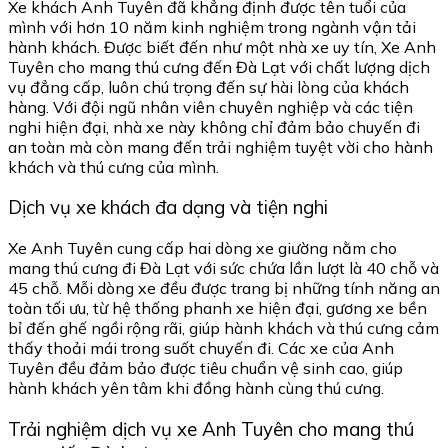
Xe khách Anh Tuyên đã khẳng định được tên tuổi của
mình với hơn 10 năm kinh nghiệm trong ngành vận tải
hành khách. Được biết đến như một nhà xe uy tín, Xe Anh
Tuyên cho mang thú cưng đến Đà Lạt với chất lượng dịch
vụ đẳng cấp, luôn chú trọng đến sự hài lòng của khách
hàng. Với đội ngũ nhân viên chuyên nghiệp và các tiện
nghi hiện đại, nhà xe này không chỉ đảm bảo chuyến đi
an toàn mà còn mang đến trải nghiệm tuyệt vời cho hành
khách và thú cưng của mình.
Dịch vụ xe khách đa dạng và tiện nghi
Xe Anh Tuyên cung cấp hai dòng xe giường nằm cho
mang thú cưng đi Đà Lạt với sức chứa lần lượt là 40 chỗ và
45 chỗ. Mỗi dòng xe đều được trang bị những tính năng an
toàn tối ưu, từ hệ thống phanh xe hiện đại, gương xe bền
bỉ đến ghế ngồi rộng rãi, giúp hành khách và thú cưng cảm
thấy thoải mái trong suốt chuyến đi. Các xe của Anh
Tuyên đều đảm bảo được tiêu chuẩn vệ sinh cao, giúp
hành khách yên tâm khi đồng hành cùng thú cưng.
Trải nghiệm dịch vụ xe Anh Tuyên cho mang thú