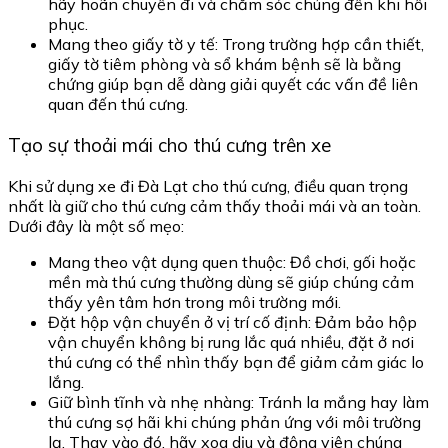
hãy hoãn chuyến đi và chăm sóc chúng đến khi hồi
phục.
Mang theo giấy tờ y tế: Trong trường hợp cần thiết,
giấy tờ tiêm phòng và sổ khám bệnh sẽ là bằng
chứng giúp bạn dễ dàng giải quyết các vấn đề liên
quan đến thú cưng.
Tạo sự thoải mái cho thú cưng trên xe
Khi sử dụng xe đi Đà Lạt cho thú cưng, điều quan trọng
nhất là giữ cho thú cưng cảm thấy thoải mái và an toàn.
Dưới đây là một số mẹo:
Mang theo vật dụng quen thuộc: Đồ chơi, gối hoặc
mền mà thú cưng thường dùng sẽ giúp chúng cảm
thấy yên tâm hơn trong môi trường mới.
Đặt hộp vận chuyển ở vị trí cố định: Đảm bảo hộp
vận chuyển không bị rung lắc quá nhiều, đặt ở nơi
thú cưng có thể nhìn thấy bạn để giảm cảm giác lo
lắng.
Giữ bình tĩnh và nhẹ nhàng: Tránh la mắng hay làm
thú cưng sợ hãi khi chúng phản ứng với môi trường
lạ. Thay vào đó, hãy xoa dịu và động viên chúng