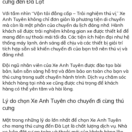
cưng đến Đà Lạt
Với tầm nhìn “Vận tải đẳng cấp – Trải nghiệm thú vị,” Xe
Anh Tuyên không chỉ đơn giản là phương tiện di chuyển
mà còn là một phần của chuyến du lịch đáng nhớ. Hành
khách sẽ được trải nghiệm không gian xe được thiết kế để
mang đến sự thoải mái tối đa. Các tiện ích hiện đại như hệ
thống máy lạnh, ánh sáng dễ chịu và các thiết bị giải trí
tích hợp sẵn sẽ khiến chuyến đi của bạn trở nên thú vị và
đáng nhớ.
Đội ngũ nhân viên của Xe Anh Tuyên được đào tạo bài
bản, luôn sẵn sàng hỗ trợ và đảm bảo an toàn cho bạn và
thú cưng trong suốt chuyến hành trình. Dịch vụ chăm sóc
khách hàng tại nhà xe cũng được chú trọng để khách
hàng có thể yên tâm và hài lòng.
Lý do chọn Xe Anh Tuyên cho chuyến đi cùng thú
cưng
Một trong những lý do lớn nhất để chọn Xe Anh Tuyên
cho mang thú cưng đến Đà Lạt là chất lượng dịch vụ. Nhà
xe luôn đặt sự an toàn và thoải mái của khách hàng lên