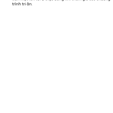
trình tri ân.