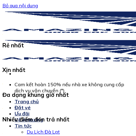
Bỏ qua nội dung
Rẻ nhất
Xịn nhất
Cam kết hoàn 150% nếu nhà xe không cung cấp
dịch vụ vận chuyển (*)
Đa dạng khung giờ nhất
Trang chủ
Đặt vé
Ưu đãi
Nhiều điểm đón trả nhất
Về Amazing
Tin tức
Du Lịch Đà Lạt