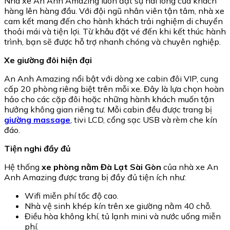
Nhà xe An Anh Amazing luôn đặt sự hài lòng của khách
hàng lên hàng đầu. Với đội ngũ nhân viên tận tâm, nhà xe
cam kết mang đến cho hành khách trải nghiệm di chuyển
thoải mái và tiện lợi. Từ khâu đặt vé đến khi kết thúc hành
trình, bạn sẽ được hỗ trợ nhanh chóng và chuyên nghiệp.
Xe giường đôi hiện đại
An Anh Amazing nổi bật với dòng xe cabin đôi VIP, cung
cấp 20 phòng riêng biệt trên mỗi xe. Đây là lựa chọn hoàn
hảo cho các cặp đôi hoặc những hành khách muốn tận
hưởng không gian riêng tư. Mỗi cabin đều được trang bị
giường massage
, tivi LCD, cổng sạc USB và rèm che kín
đáo.
Tiện nghi đầy đủ
Hệ thống
xe phòng nằm Đà Lạt Sài Gòn
của nhà xe An
Anh Amazing được trang bị đầy đủ tiện ích như:
Wifi miễn phí tốc độ cao.
Nhà vệ sinh khép kín trên xe giường nằm 40 chỗ.
Điều hòa không khí, tủ lạnh mini và nước uống miễn
phí.