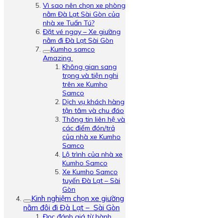
Vì sao nên chọn xe phòng
nằm Đà Lạt Sài Gòn của
nhà xe Tuấn Tú?
Đặt vé ngay – Xe giường
nằm đi Đà Lạt Sài Gòn
Kumho samco
Amazing
Không gian sang
trọng và tiện nghi
trên xe Kumho
Samco
Dịch vụ khách hàng
tận tâm và chu đáo
Thông tin liên hệ và
các điểm đón/trả
của nhà xe Kumho
Samco
Lộ trình của nhà xe
Kumho Samco
Xe Kumho Samco
tuyến Đà Lạt – Sài
Gòn
Kinh nghiệm chọn xe giường
nằm đôi đi Đà Lạt – Sài Gòn
Đọc đánh giá từ hành