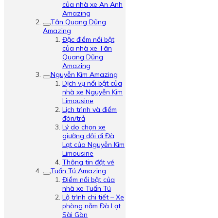
của nhà xe An Anh
Amazing
Tân Quang Dũng
Amazing
Đặc điểm nổi bật
của nhà xe Tân
Quang Dũng
Amazing
Nguyễn Kim Amazing
Dịch vụ nổi bật của
nhà xe Nguyễn Kim
Limousine
Lịch trình và điểm
đón/trả
Lý do chọn xe
giường đôi đi Đà
Lạt của Nguyễn Kim
Limousine
Thông tin đặt vé
Tuấn Tú Amazing
Điểm nổi bật của
nhà xe Tuấn Tú
Lộ trình chi tiết – Xe
phòng nằm Đà Lạt
Sài Gòn