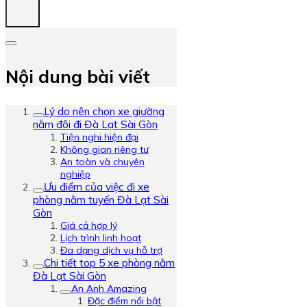
Nội dung bài viết
Lý do nên chọn xe giường
nằm đôi đi Đà Lạt Sài Gòn
Tiện nghi hiện đại
Không gian riêng tư
An toàn và chuyên
nghiệp
Ưu điểm của việc đi xe
phòng nằm tuyến Đà Lạt Sài
Gòn
Giá cả hợp lý
Lịch trình linh hoạt
Đa dạng dịch vụ hỗ trợ
Chi tiết top 5 xe phòng nằm
Đà Lạt Sài Gòn
An Anh Amazing
Đặc điểm nổi bật