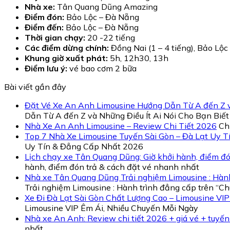
Nhà xe:
Tân Quang Dũng Amazing
Điểm đón:
Bảo Lộc – Đà Nẵng
Điểm đến:
Bảo Lộc – Đà Nẵng
Thời gian chạy:
20 -22 tiếng
Các điểm dừng chính:
Đồng Nai (1 – 4 tiếng), Bảo Lộc (
Khung giờ xuất phát:
5h, 12h30, 13h
Điểm lưu ý:
vé bao cơm 2 bữa
Bài viết gần đây
Đặt Vé Xe An Anh Limousine Hướng Dẫn Từ A đến Z và
Dẫn Từ A đến Z và Những Điều Ít Ai Nói Cho Bạn Biết
Nhà Xe An Anh Limousine – Review Chi Tiết 2026
Ch
Top 7 Nhà Xe Limousine Tuyến Sài Gòn – Đà Lạt Uy 
Uy Tín & Đẳng Cấp Nhất 2026
Lịch chạy xe Tân Quang Dũng: Giờ khởi hành, điểm đó
hành, điểm đón trả & cách đặt vé nhanh nhất
Nhà xe Tân Quang Dũng Trải nghiệm Limousine : Hành
Trải nghiệm Limousine : Hành trình đẳng cấp trên “C
Xe Đi Đà Lạt Sài Gòn Chất Lượng Cao – Limousine VI
Limousine VIP Êm Ái, Nhiều Chuyến Mỗi Ngày
Nhà xe An Anh: Review chi tiết 2026 + giá vé + tuyến
nhất