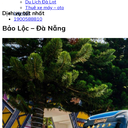
Du Lịch Đà Lạt
Thuê xe máy – oto
Dịch vụ tốt nhất
Liên hệ
1900588810
Bảo Lộc – Đà Nẵng