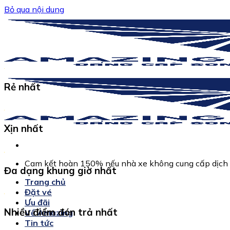
Bỏ qua nội dung
Rẻ nhất
Xịn nhất
Cam kết hoàn 150% nếu nhà xe không cung cấp dịch 
Đa dạng khung giờ nhất
Trang chủ
Đặt vé
Ưu đãi
Nhiều điểm đón trả nhất
Về Amazing
Tin tức