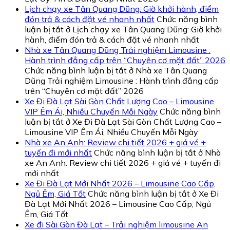
Lịch chạy xe Tân Quang Dũng: Giờ khởi hành, điểm
đón trả & cách đặt vé nhanh nhất
Chức năng bình
luận bị tắt
ở Lịch chạy xe Tân Quang Dũng: Giờ khởi
hành, điểm đón trả & cách đặt vé nhanh nhất
Nhà xe Tân Quang Dũng Trải nghiệm Limousine :
Hành trình đẳng cấp trên “Chuyên cơ mặt đất” 2026
Chức năng bình luận bị tắt
ở Nhà xe Tân Quang
Dũng Trải nghiệm Limousine : Hành trình đẳng cấp
trên “Chuyên cơ mặt đất” 2026
Xe Đi Đà Lạt Sài Gòn Chất Lượng Cao – Limousine
VIP Êm Ái, Nhiều Chuyến Mỗi Ngày
Chức năng bình
luận bị tắt
ở Xe Đi Đà Lạt Sài Gòn Chất Lượng Cao –
Limousine VIP Êm Ái, Nhiều Chuyến Mỗi Ngày
Nhà xe An Anh: Review chi tiết 2026 + giá vé +
tuyến đi mới nhất
Chức năng bình luận bị tắt
ở Nhà
xe An Anh: Review chi tiết 2026 + giá vé + tuyến đi
mới nhất
Xe Đi Đà Lạt Mới Nhất 2026 – Limousine Cao Cấp,
Ngủ Êm, Giá Tốt
Chức năng bình luận bị tắt
ở Xe Đi
Đà Lạt Mới Nhất 2026 – Limousine Cao Cấp, Ngủ
Êm, Giá Tốt
Xe đi Sài Gòn Đà Lạt – Trải nghiệm limousine An