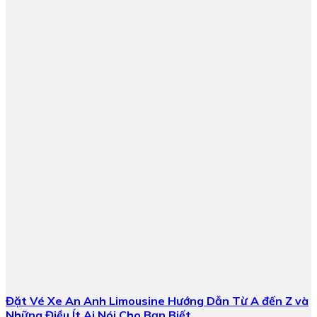
Đặt Vé Xe An Anh Limousine Hướng Dẫn Từ A đến Z và
Những Điều Ít Ai Nói Cho Bạn Biết