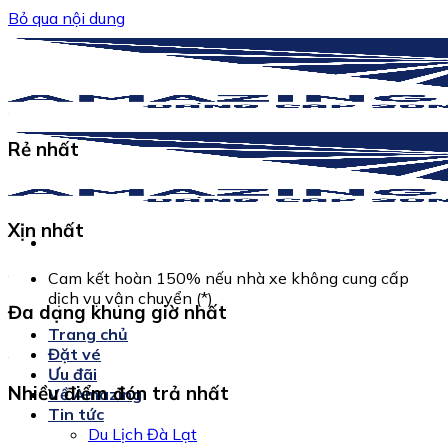
Bỏ qua nội dung
Rẻ nhất
Xịn nhất
Cam kết hoàn 150% nếu nhà xe không cung cấp
dịch vụ vận chuyển (*)
Đa dạng khung giờ nhất
Trang chủ
Đặt vé
Ưu đãi
Nhiều điểm đón trả nhất
Về Amazing
Tin tức
Du Lịch Đà Lạt