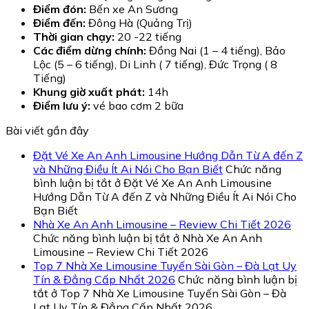
Điểm đón:
Bến xe An Sương
Điểm đến:
Đông Hà (Quảng Trị)
Thời gian chạy:
20 -22 tiếng
Các điểm dừng chính:
Đồng Nai (1 – 4 tiếng), Bảo
Lộc (5 – 6 tiếng), Di Linh ( 7 tiếng), Đức Trọng ( 8
Tiếng)
Khung giờ xuất phát:
14h
Điểm lưu ý:
vé bao cơm 2 bữa
Bài viết gần đây
Đặt Vé Xe An Anh Limousine Hướng Dẫn Từ A đến Z
và Những Điều Ít Ai Nói Cho Bạn Biết
Chức năng
bình luận bị tắt
ở Đặt Vé Xe An Anh Limousine
Hướng Dẫn Từ A đến Z và Những Điều Ít Ai Nói Cho
Bạn Biết
Nhà Xe An Anh Limousine – Review Chi Tiết 2026
Chức năng bình luận bị tắt
ở Nhà Xe An Anh
Limousine – Review Chi Tiết 2026
Top 7 Nhà Xe Limousine Tuyến Sài Gòn – Đà Lạt Uy
Tín & Đẳng Cấp Nhất 2026
Chức năng bình luận bị
tắt
ở Top 7 Nhà Xe Limousine Tuyến Sài Gòn – Đà
Lạt Uy Tín & Đẳng Cấp Nhất 2026