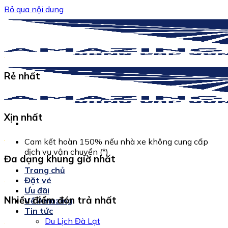
Bỏ qua nội dung
Rẻ nhất
Xịn nhất
Cam kết hoàn 150% nếu nhà xe không cung cấp
dịch vụ vận chuyển (*)
Đa dạng khung giờ nhất
Trang chủ
Đặt vé
Ưu đãi
Nhiều điểm đón trả nhất
Về Amazing
Tin tức
Du Lịch Đà Lạt