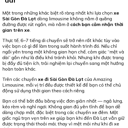
Một trong những khác biệt rõ ràng nhất khi lựa chọn
xe
Sài Gòn Đà Lạt
dòng limousine không nằm ở quãng
đường được rút ngắn, mà nằm ở
cách bạn cảm nhận thời
gian trên xe
.
Thực tế, 6–7 tiếng di chuyển sẽ trở nên rất khác tùy vào
việc bạn có gì để làm trong suốt hành trình đó. Nếu chỉ
ngồi yên trong một không gian hạn chế, cảm giác “mệt và
dài” gần như là điều khó tránh khỏi. Nhưng khi được trang
bị đầy đủ tiện ích, trải nghiệm lại chuyển sang một hướng
hoàn toàn khác.
Trên các chuyến
xe đi Sài Gòn Đà Lạt
của
Amazing
Limousine
, mỗi vị trí đều được thiết kế để bạn có thể chủ
động sử dụng thời gian theo cách riêng.
Bạn có thể bắt đầu bằng việc đơn giản nhất — ngả lưng,
kéo rèm và nghỉ ngơi. Không gian đủ yên tĩnh để bạn dễ
dàng chợp mắt, đặc biệt trong các chuyến xe đêm. Một
giấc ngủ trọn vẹn trên xe giúp bạn khi đến
Đà Lạt
vẫn giữ
được trạng thái thoải mái, thay vì mệt mỏi như khi đi xe