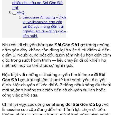
nhiều nhu cầu xe Sài Gòn Đà
Lạt
FAQ
Limousine Amazing – Dịch
vụ xe limousine cao cấp
tại Đà Lạt, mang đến trải
nghiệm êm ái – đúng giờ –
tiện nghi.
Nhu cầu di chuyển bằng
xe Sài Gòn Đà Lạt
trong những
năm gần đây không còn dừng lại ở việc đi từ điểm A đến
điểm B. Người dùng bắt đầu quan tâm nhiều hơn đến cảm
giác trong suốt hành trình — liệu chuyến đi có khiến họ
mệt mỏi hay có thể thực sự nghỉ ngơi.
Đặc biệt với những ai thường xuyên tìm kiếm
xe đi Sài
Gòn Đà Lạt
, trải nghiệm thực tế trở thành yếu tố quyết
định. Một chuyến đi kéo dài 6–7 tiếng nếu không đủ thoải
mái sẽ ảnh hưởng trực tiếp đến cả chuyến du lịch hoặc
công việc phía sau.
Chính vì vậy, các dòng
xe phòng đôi Sài Gòn Đà Lạt
và
limousine cao cấp đang dần trở thành lựa chọn ưu tiên.
Không phải vì sự “sang trọng”, mà vì khả năng giúp hành