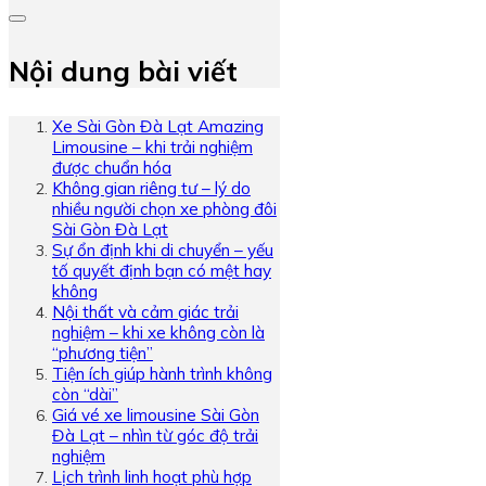
Nội dung bài viết
Xe Sài Gòn Đà Lạt Amazing
Limousine – khi trải nghiệm
được chuẩn hóa
Không gian riêng tư – lý do
nhiều người chọn xe phòng đôi
Sài Gòn Đà Lạt
Sự ổn định khi di chuyển – yếu
tố quyết định bạn có mệt hay
không
Nội thất và cảm giác trải
nghiệm – khi xe không còn là
“phương tiện”
Tiện ích giúp hành trình không
còn “dài”
Giá vé xe limousine Sài Gòn
Đà Lạt – nhìn từ góc độ trải
nghiệm
Lịch trình linh hoạt phù hợp