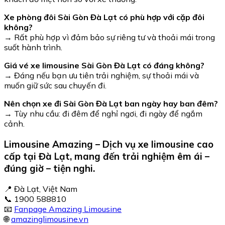
Xe phòng đôi Sài Gòn Đà Lạt có phù hợp với cặp đôi
không?
→ Rất phù hợp vì đảm bảo sự riêng tư và thoải mái trong
suốt hành trình.
Giá vé xe limousine Sài Gòn Đà Lạt có đáng không?
→ Đáng nếu bạn ưu tiên trải nghiệm, sự thoải mái và
muốn giữ sức sau chuyến đi.
Nên chọn xe đi Sài Gòn Đà Lạt ban ngày hay ban đêm?
→ Tùy nhu cầu: đi đêm để nghỉ ngơi, đi ngày để ngắm
cảnh.
Limousine Amazing – Dịch vụ xe limousine cao
cấp tại Đà Lạt, mang đến trải nghiệm êm ái –
đúng giờ – tiện nghi.
📍 Đà Lạt, Việt Nam
📞 1900 588810
📧
Fanpage Amazing Limousine
🌐
amazinglimousine.vn