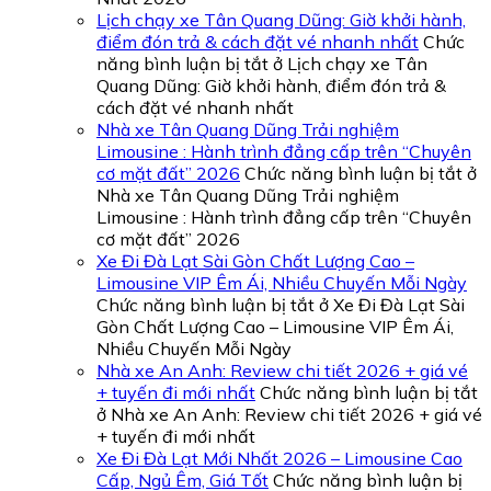
Lịch chạy xe Tân Quang Dũng: Giờ khởi hành,
điểm đón trả & cách đặt vé nhanh nhất
Chức
năng bình luận bị tắt
ở Lịch chạy xe Tân
Quang Dũng: Giờ khởi hành, điểm đón trả &
cách đặt vé nhanh nhất
Nhà xe Tân Quang Dũng Trải nghiệm
Limousine : Hành trình đẳng cấp trên “Chuyên
cơ mặt đất” 2026
Chức năng bình luận bị tắt
ở
Nhà xe Tân Quang Dũng Trải nghiệm
Limousine : Hành trình đẳng cấp trên “Chuyên
cơ mặt đất” 2026
Xe Đi Đà Lạt Sài Gòn Chất Lượng Cao –
Limousine VIP Êm Ái, Nhiều Chuyến Mỗi Ngày
Chức năng bình luận bị tắt
ở Xe Đi Đà Lạt Sài
Gòn Chất Lượng Cao – Limousine VIP Êm Ái,
Nhiều Chuyến Mỗi Ngày
Nhà xe An Anh: Review chi tiết 2026 + giá vé
+ tuyến đi mới nhất
Chức năng bình luận bị tắt
ở Nhà xe An Anh: Review chi tiết 2026 + giá vé
+ tuyến đi mới nhất
Xe Đi Đà Lạt Mới Nhất 2026 – Limousine Cao
Cấp, Ngủ Êm, Giá Tốt
Chức năng bình luận bị